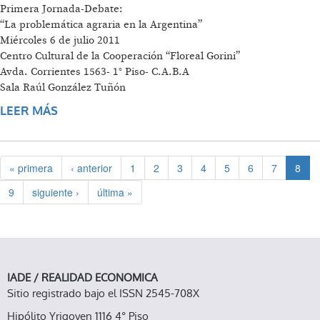
Primera Jornada-Debate:
“La problemática agraria en la Argentina”
Miércoles 6 de julio 2011
Centro Cultural de la Cooperación “Floreal Gorini”
Avda. Corrientes 1563- 1° Piso- C.A.B.A
Sala Raúl González Tuñón
LEER MÁS
SOBRE PRIMERA JORNADA-DEBATE: “LA
PROBLEMÁTICA AGRARIA EN LA ARGENTINA”
« primera
‹ anterior
1
2
3
4
5
6
7
8
9
siguiente ›
última »
IADE / REALIDAD ECONOMICA
Sitio registrado bajo el ISSN 2545-708X
Hipólito Yrigoyen 1116 4° Piso