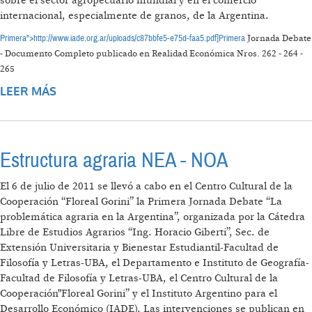
sobre el sector agropecuario mundial y en el comercio
internacional, especialmente de granos, de la Argentina.
Primera">http://www.iade.org.ar/uploads/c87bbfe5-e75d-faa5.pdf]Primera
Jornada Debate
- Documento Completo publicado en Realidad Económica Nros. 262 - 264 -
265
LEER MÁS
SOBRE SEGUNDA JORNADA-DEBATE “LA
PROBLEMÁTICA AGRARIA EN LA ARGENTINA"
Estructura agraria NEA - NOA
El 6 de julio de 2011 se llevó a cabo en el Centro Cultural de la
Cooperación “Floreal Gorini” la Primera Jornada Debate “La
problemática agraria en la Argentina”, organizada por la Cátedra
Libre de Estudios Agrarios “Ing. Horacio Giberti”, Sec. de
Extensión Universitaria y Bienestar Estudiantil-Facultad de
Filosofía y Letras-UBA, el Departamento e Instituto de Geografía-
Facultad de Filosofía y Letras-UBA, el Centro Cultural de la
Cooperación"Floreal Gorini” y el Instituto Argentino para el
Desarrollo Económico (IADE). Las intervenciones se publican en