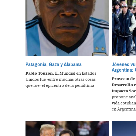
Patagonia, Gaza y Alabama
Jóvenes vul
Argentina: 
Pablo Touzon.
El Mundial en Estados
Proyecto de 
Unidos fue -entre muchas otras cosas
Desarrollo e
que fue- el epicentro de la penúltima
Impacto Soc
propone anal
vida cotidian
en Argentina,