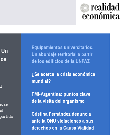
Equipamientos universitarios.
. Un
Un abordaje territorial a partir
los
de los edificios de la UNPAZ
¿Se acerca la crisis económica
mundial?
El
FMI-Argentina: puntos clave
de la visita del organismo
e, se
ad
Cristina Fernández denuncia
 partido
ante la ONU violaciones a sus
derechos en la Causa Vialidad