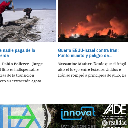
e nadie paga de la
Guerra EEUU-Israel contra Irán:
verde
Punto muerto y peligro de...
- Pablo Policzer - Jorge
Yassamine Mather.
Desde que el frágil
 litio es indispensable
alto el fuego entre Estados Unidos e
rías de la transición
Irán se rompió a principios de julio, Es
ero su extracción agota...