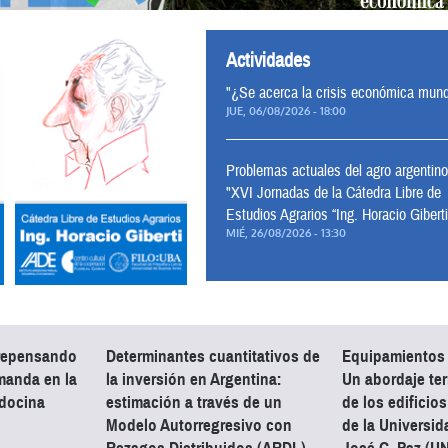
Actividades
"¿Se acerca la crisis económica mund
JUE, 06/08/2026 - 18:00
Problemas actuales del agro argentino
"XVI Jornadas de la Cátedra Libre de
Estudios Agrarios “Ing. Horacio Giberti
MIÉ, 26/08/2026 - 13:30
 repensando
Determinantes cuantitativos de
Equipamientos u
emanda en la
la inversión en Argentina:
Un abordaje terr
ndocina
estimación a través de un
de los edificios
Modelo Autorregresivo con
de la Universid