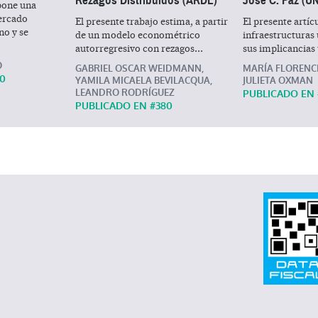
Rezagos Distribuidos (ARDL)
José C. Paz (U
opone una
mercado
El presente trabajo estima, a partir
El presente artícu
no y se
de un modelo econométrico
infraestructuras 
autorregresivo con rezagos...
sus implicancias 
O
GABRIEL OSCAR WEIDMANN,
MARÍA FLORENC
80
YAMILA MICAELA BEVILACQUA,
JULIETA OXMAN
LEANDRO RODRÍGUEZ
PUBLICADO EN 
PUBLICADO EN #
380