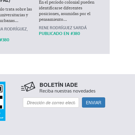
NPAZ)
En el período colonial pueden
identificarse diferentes
lo trata sobre las
posiciones, asumidas por el
universitarias y
pensamiento...
urbanas...
RENE RODRÍGUEZ SARDÁ
IA RODRÍGUEZ,
PUBLICADO EN #
380
#
380
BOLETÍN IADE
Reciba nuestras novedades
ENVIAR