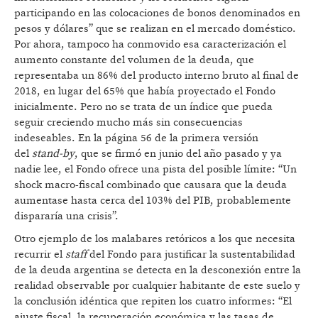
participando en las colocaciones de bonos denominados en
pesos y dólares” que se realizan en el mercado doméstico.
Por ahora, tampoco ha conmovido esa caracterización el
aumento constante del volumen de la deuda, que
representaba un 86% del producto interno bruto al final de
2018, en lugar del 65% que había proyectado el Fondo
inicialmente. Pero no se trata de un índice que pueda
seguir creciendo mucho más sin consecuencias
indeseables. En la página 56 de la primera versión
del
stand-by
, que se firmó en junio del año pasado y ya
nadie lee, el Fondo ofrece una pista del posible límite: “Un
shock macro-fiscal combinado que causara que la deuda
aumentase hasta cerca del 103% del PIB, probablemente
dispararía una crisis”.
Otro ejemplo de los malabares retóricos a los que necesita
recurrir el
staff
del Fondo para justificar la sustentabilidad
de la deuda argentina se detecta en la desconexión entre la
realidad observable por cualquier habitante de este suelo y
la conclusión idéntica que repiten los cuatro informes: “El
ajuste fiscal, la recuperación económica y las tasas de