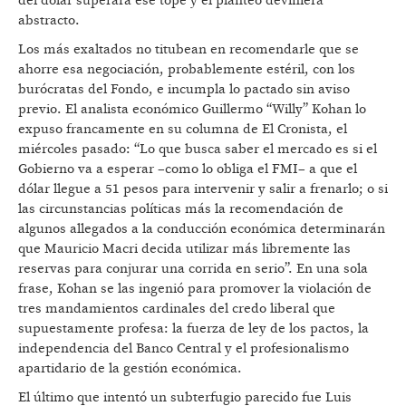
del dólar superara ese tope y el planteo deviniera
abstracto.
Los más exaltados no titubean en recomendarle que se
ahorre esa negociación, probablemente estéril, con los
burócratas del Fondo, e incumpla lo pactado sin aviso
previo. El analista económico Guillermo “Willy” Kohan lo
expuso francamente en su columna de El Cronista, el
miércoles pasado: “Lo que busca saber el mercado es si el
Gobierno va a esperar –como lo obliga el FMI– a que el
dólar llegue a 51 pesos para intervenir y salir a frenarlo; o si
las circunstancias políticas más la recomendación de
algunos allegados a la conducción económica determinarán
que Mauricio Macri decida utilizar más libremente las
reservas para conjurar una corrida en serio”. En una sola
frase, Kohan se las ingenió para promover la violación de
tres mandamientos cardinales del credo liberal que
supuestamente profesa: la fuerza de ley de los pactos, la
independencia del Banco Central y el profesionalismo
apartidario de la gestión económica.
El último que intentó un subterfugio parecido fue Luis