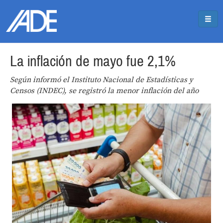
Pasar al contenido principal
Jump to main content
La inflación de mayo fue 2,1%
Según informó el Instituto Nacional de Estadísticas y
Censos (INDEC), se registró la menor inflación del año