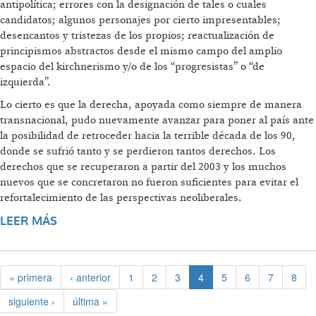
antipolítica; errores con la designación de tales o cuales
candidatos; algunos personajes por cierto impresentables;
desencantos y tristezas de los propios; reactualización de
principismos abstractos desde el mismo campo del amplio
espacio del kirchnerismo y/o de los “progresistas” o “de
izquierda”.
Lo cierto es que la derecha, apoyada como siempre de manera
transnacional, pudo nuevamente avanzar para poner al país ante
la posibilidad de retroceder hacia la terrible década de los 90,
donde se sufrió tanto y se perdieron tantos derechos. Los
derechos que se recuperaron a partir del 2003 y los muchos
nuevos que se concretaron no fueron suficientes para evitar el
refortalecimiento de las perspectivas neoliberales.
LEER MÁS
SOBRE A TRIUNFAR CON SCIOLI
« primera
‹ anterior
1
2
3
4
5
6
7
8
siguiente ›
última »