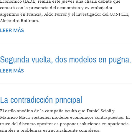
Económico (IADE) realiza este jueves una charla debate que
contará con la presencia del economista y ex embajador
argentino en Francia, Aldo Ferrer y el investigador del CONICET,
Alejandro Roffman.
LEER MÁS
SOBRE “EL DESAFÍO ES DECIDIR DESDE QUE
VISIÓN DE PAÍS RESOLVEMOS LOS
DESEQUILIBRIOS ECONÓMICOS”
Segunda vuelta, dos modelos en pugna.
LEER MÁS
SOBRE SEGUNDA VUELTA, DOS MODELOS
EN PUGNA.
La contradicción principal
El estilo anodino de la campaña ocultó que Daniel Scioli y
Mauricio Macri sostienen modelos económicos contrapuestos. El
truco del discurso opositor es proponer soluciones en apariencia
simples a problemas estructuralmente complejos.