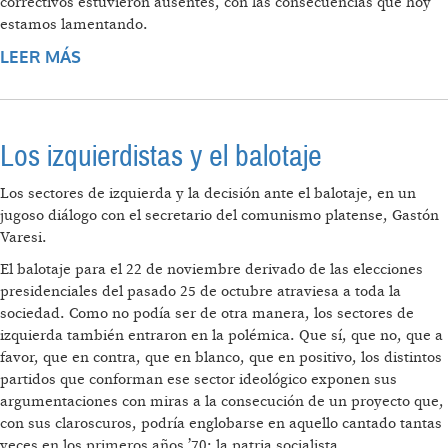
correctivos estuvieron ausentes, con las consecuencias que hoy
estamos lamentando.
LEER MÁS
SOBRE ARGENTINA: UN BALOTAJE CRUCIAL
PARA AMÉRICA LATINA
Los izquierdistas y el balotaje
Los sectores de izquierda y la decisión ante el balotaje, en un
jugoso diálogo con el secretario del comunismo platense, Gastón
Varesi.
El balotaje para el 22 de noviembre derivado de las elecciones
presidenciales del pasado 25 de octubre atraviesa a toda la
sociedad. Como no podía ser de otra manera, los sectores de
izquierda también entraron en la polémica. Que sí, que no, que a
favor, que en contra, que en blanco, que en positivo, los distintos
partidos que conforman ese sector ideológico exponen sus
argumentaciones con miras a la consecución de un proyecto que,
con sus claroscuros, podría englobarse en aquello cantado tantas
veces en los primeros años ’70: la patria socialista.