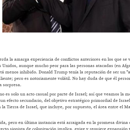
rda la amarga experiencia de conflictos anteriores en los que se 
s Unidos, aunque mucho peor para las personas atacadas (en Afga
 está menos inhibido. Donald Trump tenía la reputación de ser un 
caliente; pero es notoriamente volátil. No hay duda de que él pers
a sorpresa.
 no es solo un acto casual por parte de Israel; así que veamos la m
un efecto secundario, del objetivo estratégico primordial de Israel
 la Tierra de Israel, que incluye, por supuesto, el área entre el M
ida, pero en última instancia está arraigada en la promesa divina
ecto sionista de colonización implica, exige y requiere expansión te