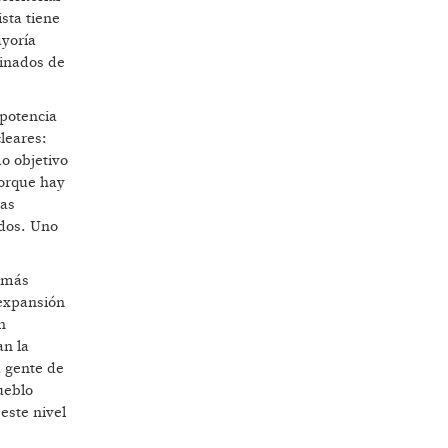
ista tiene
ayoría
minados de
rpotencia
leares:
o objetivo
porque hay
mas
ados. Uno
l más
 expansión
n
an la
a gente de
ueblo
este nivel