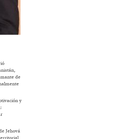
vió
nistán,
"amante de
onalmente
otivación y
:
ar
 de Jehová
rritorial