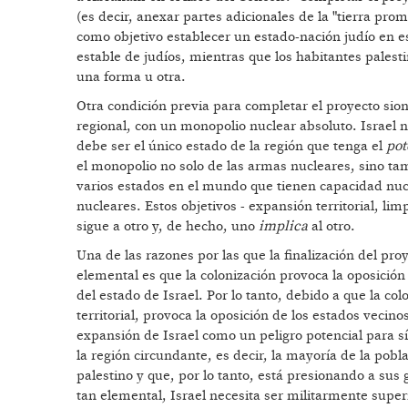
(es decir, anexar partes adicionales de la "tierra prome
como objetivo establecer un estado-nación judío en es
estable de judíos, mientras que los habitantes palest
una forma u otra.
Otra condición previa para completar el proyecto sio
regional, con un monopolio nuclear absoluto. Israel 
debe ser el único estado de la región que tenga el
pot
el monopolio no solo de las armas nucleares, sino t
varios estados en el mundo que tienen capacidad nuc
nucleares. Estos objetivos - expansión territorial, l
sigue a otro y, de hecho, uno
implica
al otro.
Una de las razones por las que la finalización del pro
elemental es que la colonización provoca la oposición
del estado de Israel. Por lo tanto, debido a que la col
territorial, provoca la oposición de los estados vecin
expansión de Israel como un peligro potencial para s
la región circundante, es decir, la mayoría de la pobl
palestino y que, por lo tanto, está presionando a sus 
tan elemental, Israel necesita ser militarmente super