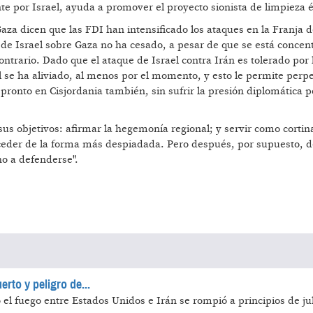
te por Israel, ayuda a promover el proyecto sionista de limpieza é
Gaza dicen que las FDI han intensificado los ataques en la Franja 
da de Israel sobre Gaza no ha cesado, a pesar de que se está conce
ontrario. Dado que el ataque de Israel contra Irán es tolerado por 
l se ha aliviado, al menos por el momento, y esto le permite perpe
pronto en Cisjordania también, sin sufrir la presión diplomática p
 sus objetivos: afirmar la hegemonía regional; y servir como cortin
oceder de la forma más despiadada. Pero después, por supuesto, d
o a defenderse".
rto y peligro de...
o el fuego entre Estados Unidos e Irán se rompió a principios de jul