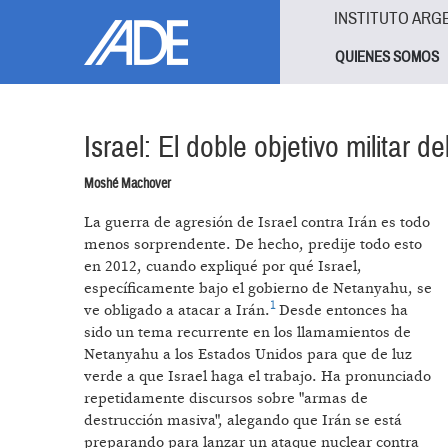
Pasar al contenido principal
Jump to main content
INSTITUTO ARG
QUIENES SOMOS
Israel: El doble objetivo militar d
Moshé Machover
La guerra de agresión de Israel contra Irán es todo
menos sorprendente. De hecho, predije todo esto
en 2012, cuando expliqué por qué Israel,
específicamente bajo el gobierno de Netanyahu, se
1
ve obligado a atacar a Irán.
Desde entonces ha
sido un tema recurrente en los llamamientos de
Netanyahu a los Estados Unidos para que de luz
verde a que Israel haga el trabajo. Ha pronunciado
repetidamente discursos sobre "armas de
destrucción masiva", alegando que Irán se está
preparando para lanzar un ataque nuclear contra