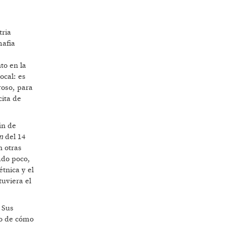
tria
mafia
to en la
local: es
roso, para
cita de
in de
an
del 14
n otras
ado poco,
tnica y el
tuviera el
 Sus
lo de cómo