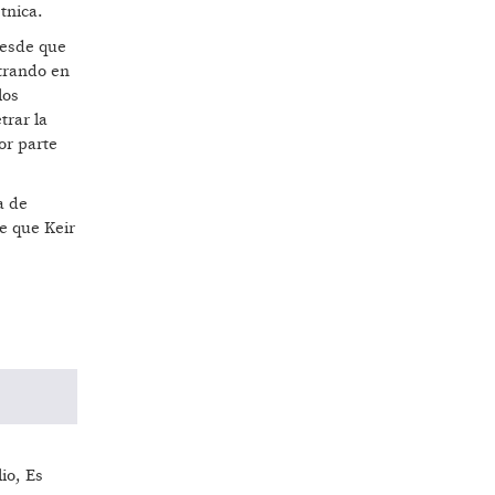
tnica.
desde que
ntrando en
los
trar la
or parte
a de
e que Keir
io, Es