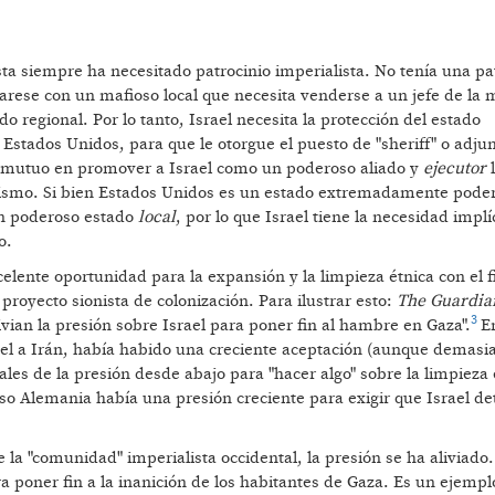
sta siempre ha necesitado patrocinio imperialista. No tenía una pa
parese con un mafioso local que necesita venderse a un jefe de la 
o regional. Por lo tanto, Israel necesita la protección del estado
stados Unidos, para que le otorgue el puesto de "sheriff" o adjun
és mutuo en promover a Israel como un poderoso aliado y
ejecutor
rialismo. Si bien Estados Unidos es un estado extremadamente pode
un poderoso estado
local
, por lo que Israel tiene la necesidad implí
o.
elente oportunidad para la expansión y la limpieza étnica con el f
 proyecto sionista de colonización. Para ilustrar esto:
The Guardi
3
livian la presión sobre Israel para poner fin al hambre en Gaza".
E
ael a Irán, había habido una creciente aceptación (aunque demasi
les de la presión desde abajo para "hacer algo" sobre la limpieza é
so Alemania había una presión creciente para exigir que Israel de
la "comunidad" imperialista occidental, la presión se ha aliviado.
ara poner fin a la inanición de los habitantes de Gaza. Es un ejemp