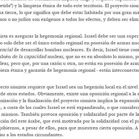
tida") y la limpieza étnica de todo este territorio. El proyecto sion
a tierra, lo que significa que debe estar habitada por una gran m
inos o no judíos son exógenos a todos los efectos, y deben ser eli
nista es asegurar la hegemonía regional. Israel debe ser una supe
no solo debe ser el único estado regional en posesión de armas nuc
encial
de desarrollar bombas nucleares. Es decir, Israel tiene com
ambién
de la capacidad
nuclear, que no es en absoluto lo mismo, 
lear, pero que, por una razón u otra, no están en posesión de ar
impieza étnica y garantía de hegemonía regional - están interconect
yecto sionista requiere que Israel sea un hegemón local en el nive
 de otros estados. Obviamente, existe una oposición regional a la
onización y la finalización del proyecto sionista implica la expansió
os, a costa de los cuales Israel se está expandiendo, o que consider
í mismos. También provoca oposición y solidaridad por parte de l
ación del este árabe, que está motivada por la solidaridad con el p
gobiernos, a pesar de ellos, para que muestren cierta oposición. A 
ior a los estados circundantes.