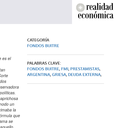
CATEGORÍA
FONDOS BUITRE
 rol sistémico del dólar estadounidense”. Es decir que la Argentina tiene cartas fuertes en la mano y hasta ahora las está jugando con habilidad. Lo hace a partir de una convicción basada en la experiencia de la última década, pero que tiene raíces mucho más remotas. Si la Argentina mantiene la misma firmeza, el propio sistema monetario internacional deberá poner en caja a los fondos buitres, ya que los defaults le son orgánicos y no contingen
PALABRAS CLAVE:
FONDOS BUITRE
,
FMI
,
PRESTAMISTAS
,
ARGENTINA
,
GRIESA
,
DEUDA EXTERNA
,