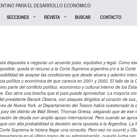
ENTINO PARA EL DESARROLLO ECONÓMICO
SECCIONES
REVISTA
BUSCAR
CONTACTO
jurisprudencia que desde 1977 enfrenta a los gobernadores republicanos con los sindicatos demócratas, al permitir que los trabajadores del sector público paguen la cuota sindical aun sin estar afiliados. Obama fue puesto a la defensiva en estas materias. Ayer, el The Washington Post informó que el presidente ha dejado de hablar de la lucha contra la desigualdad, que había llamado “una amenaza fundamental contra el sueño americano, nuestro estilo de vida y aquello que defendemos en el mundo” y sólo se refiere a elevar a la clase media, mientras el Partido Demócrata discute sobre lo que llama “el populismo y sus límites”. Farsa y tragedia En tal contexto, no es difícil entender por qué el gobierno de Estados Unidos se opuso a la declaración de la OEA en respaldo de las negociaciones legales y justas que reclama la Argentina, alegando que no podía hacerlo porque se trataba de un caso judicial (el de Canadá se abstuvo). Cuando el gobierno argentino de Carlos Menem invocaba la división de poderes para rechazar alguna decisión del Sistema Interamericano de Protección a los Derechos Humanos, sonaba como una farsa. Cuando Obama hace lo mismo, la historia se repite pero como una tragedia, porque Menem terminó entrando en razones, pero es inverosímil que el gobierno estadounidense lo haga. Su Corte Suprema es muy sensible al lobby de las grandes empresas y en especial aquellas del sector financiero. Por eso, además de la impresionante acumulación de apoyos en todo el mundo, la estrategia argentina incluye la erosión de Nueva York como plaza financiera segura, lo cual a su vez explica la amplia solidaridad que ha encontrado en el parlamento británico y refleja el carácter sistémico de la cuestión. El depósito del pago a los tenedores de bonos reestructurados en la cuenta que el Banco de Nueva York abrió para ello en el Banco Central argentino surgió por descarte de otras tres posibilidades: - Pagar en la Argentina. Era impracticable, ya que un alto número de acreedores no tenía posibilidad legal y/o voluntad de cambiar la sede del contrato, de Nueva York, Bruselas o Tokio a Buenos Aires. - Acatar en forma literal el fallo y pagar la totalidad de los bonos anteriores al default de 2001, emitidos bajo la ley de Nueva York y que no ingresaron en los canjes de 2005 y 2010 más los intereses acumulados. Eso podría haberse hecho con divisas o mediante la emisión de nuevos bonos. Pero hubiera dado lugar al reclamo judicial de igual trato por parte del resto de los holdouts y de quienes sí canjearon sus títulos, recreando el marasmo de 2001/2002, con sus terribles consecuencias. - No pagar la deuda reestructurada e interpretar el fallo como un mandato de negociar con los holdouts. Esa parece ser la línea de interpretación de Griesa, cuya afirmación de que el pago que hizo la Argentina es ilegal, equivale a subrogar la soberanía del Estado Nacional: esos bonos surgen de un contrato celebrado por la Nación con particulares de distinto origen. Ni el contrato ni los títulos canjeados fueron sometidos jamás a la jurisdicción de aquel magistrado. Acceder a su pretensión y no pagar pese a que existen los recursos para hacerlo hubiera implicado una violación deliberada a los términos de esos contratos y generado responsabilidad penal de los funcionarios que lo decidieran. En la Argentina es un delito que el deudor le pague más a un acreedor que a otro que está en igual condición. Que Griesa no haya embargado los fondos, sino dispuesto su devolución no cambia el fondo: en cualquier caso prohíbe a la Argentina cumplir con sus obligaciones. La decisión argentina de depositar el pago en la cuenta del BoNY tal como lo hizo con todos los vencimientos anteriores de la deuda reestructurada rompió la comunidad de intereses que el fallo había creado entre bonistas de todas las especies y bancos intermediarios y en cambio introdujo una cuña entre ellos. Con un dejo de realismo, Griesa autorizó al Citibank a pagar en dólares a los bonistas del canje en Buenos Aires. Pero como era de esperar, la Caja de Valores Euroclear reclamó lo mismo, para cumplir con los europeos que poseen bonos argentinos emitidos según la ley de Londres y Cardiff. Hasta este fin de semana, Griesa no había resuelto la cuestión, lo que testimonia su complejidad. Si se negara, provocaría un aluvión de reclamos por esa extralimitación, cosa que la Argentina se encargó de recordar en su comunicación a Euroclear: la cadena de pago de esos bonos emitidos en euros no pasa por Estados Unidos y el Banco de Nueva York que interviene está constituido en Luxemburgo, por lo que el juez de Wall Street no debería tener voz ni voto en la cuestión. Pero si aceptara que los bonistas europeos cobren su parte, igual que los que se rigen por la ley argentina, los únicos que no recibirían nada serían aquellos que reestructuraron su deuda según la ley de Nueva York. Si éste fuera el efecto no buscado del torpe fallo de Griesa que la Corte Suprema confirmó, la crisis se instalaría en el lugar menos deseado por ellos. Como lo advirtió el diario The New York Times, si los países prefirieran endeudarse en Londres se generaría un gran problema. Esto menoscabaría el rol de Nueva York como centro financiero mundial y podría tener “un efecto perjudicial sobre el