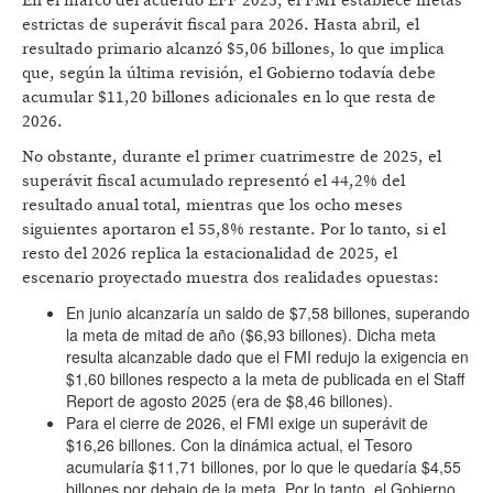
En el marco del acuerdo EFF 2025, el FMI establece metas
estrictas de superávit fiscal para 2026. Hasta abril, el
resultado primario alcanzó $5,06 billones, lo que implica
que, según la última revisión, el Gobierno todavía debe
acumular $11,20 billones adicionales en lo que resta de
2026.
No obstante, durante el primer cuatrimestre de 2025, el
superávit fiscal acumulado representó el 44,2% del
resultado anual total, mientras que los ocho meses
siguientes aportaron el 55,8% restante. Por lo tanto, si el
resto del 2026 replica la estacionalidad de 2025, el
escenario proyectado muestra dos realidades opuestas:
En junio alcanzaría un saldo de $7,58 billones, superando
la meta de mitad de año ($6,93 billones). Dicha meta
resulta alcanzable dado que el FMI redujo la exigencia en
$1,60 billones respecto a la meta de publicada en el Staff
Report de agosto 2025 (era de $8,46 billones).
Para el cierre de 2026, el FMI exige un superávit de
$16,26 billones. Con la dinámica actual, el Tesoro
acumularía $11,71 billones, por lo que le quedaría $4,55
billones por debajo de la meta. Por lo tanto, el Gobierno