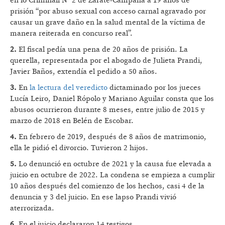
en lo Criminall N° 2 de Zárate-Campana a 19 años de
prisión “por abuso sexual con acceso carnal agravado por
causar un grave daño en la salud mental de la víctima de
manera reiterada en concurso real”.
2.
El fiscal pedía una pena de 20 años de prisión. La
querella, representada por el abogado de Julieta Prandi,
Javier Baños, extendía el pedido a 50 años.
3.
En
la lectura del veredicto
dictaminado por los jueces
Lucía Leiro, Daniel Rópolo y Mariano Aguilar consta que los
abusos ocurrieron durante 8 meses, entre julio de 2015 y
marzo de 2018 en Belén de Escobar.
4.
En febrero de 2019, después de 8 años de matrimonio,
ella le pidió el divorcio. Tuvieron 2 hijos.
5.
Lo denunció en octubre de 2021 y la causa fue elevada a
juicio en octubre de 2022. La condena se empieza a cumplir
10 años después del comienzo de los hechos, casi 4 de la
denuncia y 3 del juicio. En ese lapso Prandi vivió
aterrorizada.
6.
En el juicio declararon 14 testigos.