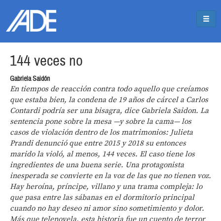
Pasar al contenido principal
Jump to main content
144 veces no
Gabriela Saidón
En tiempos de reacción contra todo aquello que creíamos
que estaba bien, la condena de 19 años de cárcel a Carlos
Contardi podría ser una bisagra, dice Gabriela Saidon. La
sentencia pone sobre la mesa —y sobre la cama— los
casos de violación dentro de los matrimonios: Julieta
Prandi denunció que entre 2015 y 2018 su entonces
marido la violó, al menos, 144 veces. El caso tiene los
ingredientes de una buena serie. Una protagonista
inesperada se convierte en la voz de las que no tienen voz.
Hay heroína, príncipe, villano y una trama compleja: lo
que pasa entre las sábanas en el dormitorio principal
cuando no hay deseo ni amor sino sometimiento y dolor.
Más que telenovela, esta historia fue un cuento de terror