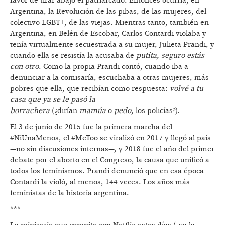
favor de tirar abajo el patriarcado. Entonces ocurría, en
Argentina, la Revolución de las pibas, de las mujeres, del
colectivo LGBT+, de las viejas. Mientras tanto, también en
Argentina, en Belén de Escobar, Carlos Contardi violaba y
tenía virtualmente secuestrada a su mujer, Julieta Prandi, y
cuando ella se resistía la acusaba de
putita, seguro estás
con otro
. Como la propia Prandi contó, cuando iba a
denunciar a la comisaría, escuchaba a otras mujeres, más
pobres que ella, que recibían como respuesta:
volvé a tu
casa que ya se le pasó la
borrachera
(¿dirían
mamúa
o
pedo
, los policías?).
El 3 de junio de 2015 fue la primera marcha del
#NiUnaMenos, el #MeToo se viralizó en 2017 y llegó al país
—no sin discusiones internas—, y 2018 fue el año del primer
debate por el aborto en el Congreso, la causa que unificó a
todos los feminismos. Prandi denunció que en esa época
Contardi la violó, al menos, 144 veces. Los años más
feministas de la historia argentina.
***