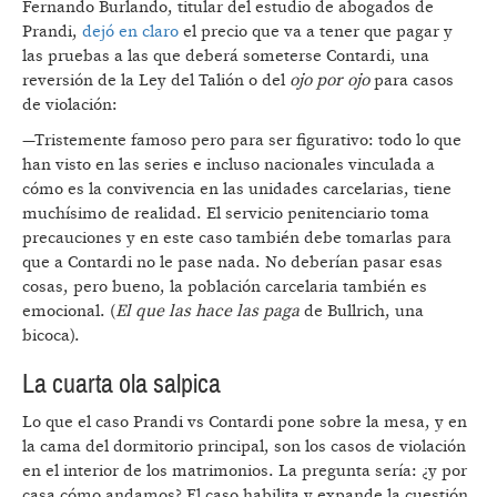
Fernando Burlando, titular del estudio de abogados de
Prandi,
dejó en claro
el precio que va a tener que pagar y
las pruebas a las que deberá someterse Contardi, una
reversión de la Ley del Talión o del
ojo por ojo
para casos
de violación:
—Tristemente famoso pero para ser figurativo: todo lo que
han visto en las series e incluso nacionales vinculada a
cómo es la convivencia en las unidades carcelarias, tiene
muchísimo de realidad. El servicio penitenciario toma
precauciones y en este caso también debe tomarlas para
que a Contardi no le pase nada. No deberían pasar esas
cosas, pero bueno, la población carcelaria también es
emocional. (
El que las hace las paga
de Bullrich, una
bicoca).
La cuarta ola salpica
Lo que el caso Prandi vs Contardi pone sobre la mesa, y en
la cama del dormitorio principal, son los casos de violación
en el interior de los matrimonios. La pregunta sería: ¿y por
casa cómo andamos? El caso habilita y expande la cuestión