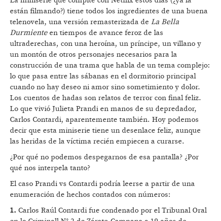
La miniserie que compite con Netflix estos días (¿ya la
están filmando?) tiene todos los ingredientes de una buena
telenovela, una versión remasterizada de
La Bella
Durmiente
en tiempos de avance feroz de las
ultraderechas, con una heroína, un príncipe, un villano y
un montón de otros personajes necesarios para la
construcción de una trama que habla de un tema complejo:
lo que pasa entre las sábanas en el dormitorio principal
cuando no hay deseo ni amor sino sometimiento y dolor.
Los cuentos de hadas son relatos de terror con final feliz.
Lo que vivió Julieta Prandi en manos de su depredador,
Carlos Contardi, aparentemente también. Hoy podemos
decir que esta miniserie tiene un desenlace feliz, aunque
las heridas de la víctima recién empiecen a curarse.
¿Por qué no podemos despegarnos de esa pantalla? ¿Por
qué nos interpela tanto?
El caso Prandi vs Contardi podría leerse a partir de una
enumeración de hechos contados con números:
1.
Carlos Raúl Contardi fue condenado por el Tribunal Oral