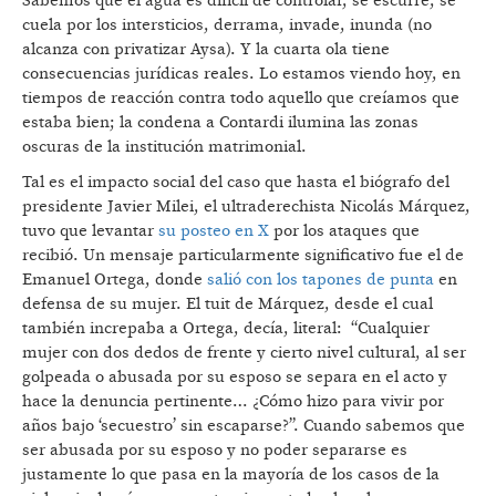
Sabemos que el agua es difícil de controlar, se escurre, se
cuela por los intersticios, derrama, invade, inunda (no
alcanza con privatizar Aysa). Y la cuarta ola tiene
consecuencias jurídicas reales. Lo estamos viendo hoy, en
tiempos de reacción contra todo aquello que creíamos que
estaba bien; la condena a Contardi ilumina las zonas
oscuras de la institución matrimonial.
Tal es el impacto social del caso que hasta el biógrafo del
presidente Javier Milei, el ultraderechista Nicolás Márquez,
tuvo que levantar
su posteo en X
por los ataques que
recibió. Un mensaje particularmente significativo fue el de
Emanuel Ortega, donde
salió con los tapones de punta
en
defensa de su mujer. El tuit de Márquez, desde el cual
también increpaba a Ortega, decía, literal: “Cualquier
mujer con dos dedos de frente y cierto nivel cultural, al ser
golpeada o abusada por su esposo se separa en el acto y
hace la denuncia pertinente… ¿Cómo hizo para vivir por
años bajo ‘secuestro’ sin escaparse?”. Cuando sabemos que
ser abusada por su esposo y no poder separarse es
justamente lo que pasa en la mayoría de los casos de la