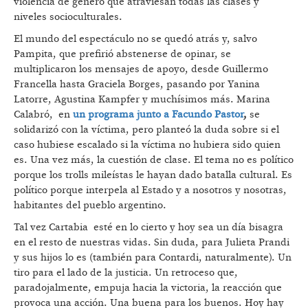
violencia de género que atraviesan todas las clases y
niveles socioculturales.
El mundo del espectáculo no se quedó atrás y, salvo
Pampita, que prefirió abstenerse de opinar, se
multiplicaron los mensajes de apoyo, desde Guillermo
Francella hasta Graciela Borges, pasando por Yanina
Latorre, Agustina Kampfer y muchísimos más. Marina
Calabró, en
un programa junto a Facundo Pastor
,
se
solidarizó con la víctima, pero planteó la duda sobre si el
caso hubiese escalado si la víctima no hubiera sido quien
es. Una vez más, la cuestión de clase. El tema no es político
porque los trolls mileístas le hayan dado batalla cultural. Es
político porque interpela al Estado y a nosotros y nosotras,
habitantes del pueblo argentino.
Tal vez Cartabia esté en lo cierto y hoy sea un día bisagra
en el resto de nuestras vidas. Sin duda, para Julieta Prandi
y sus hijos lo es (también para Contardi, naturalmente). Un
tiro para el lado de la justicia. Un retroceso que,
paradojalmente, empuja hacia la victoria, la reacción que
provoca una acción. Una buena para los buenos. Hoy hay