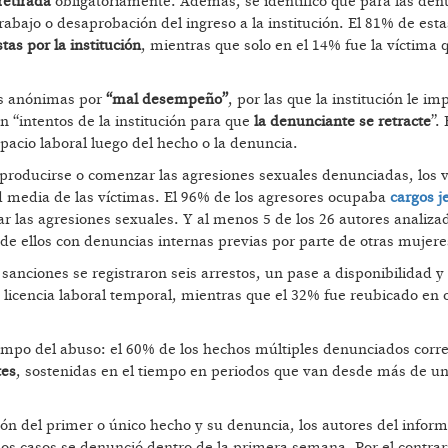
retirada
obligatoriamente. Además, se identificó que para las den
abajo o desaprobación del ingreso a la institución. El 81% de esta
tas por la institución
, mientras que solo en el 14% fue la víctima 
as anónimas por
“mal desempeño”
, por las que la institución le i
n “intentos de la institución para que
la denunciante se retracte
”.
spacio laboral luego del hecho o la denuncia.
roducirse o comenzar las agresiones sexuales denunciadas, los v
d media de las víctimas. El 96% de los agresores ocupaba
cargos j
r las agresiones sexuales. Y al menos 5 de los 26 autores analiza
 de ellos con denuncias internas previas por parte de otras mujere
s sanciones se registraron seis arrestos, un pase a disponibilidad y
e licencia laboral temporal, mientras que el 32% fue reubicado en 
tiempo del abuso: el 60% de los hechos múltiples denunciados cor
tes
, sostenidas en el tiempo en periodos que van desde más de u
ión del primer o único hecho y su denuncia, los autores del infor
 los casos se denunció dentro de la primera semana. Por el contrar