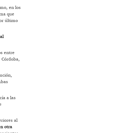
mo, en los
rma que
or último
al
os entre
, Córdoba,
tución,
mbas
ía a las
e
riores al
n otra