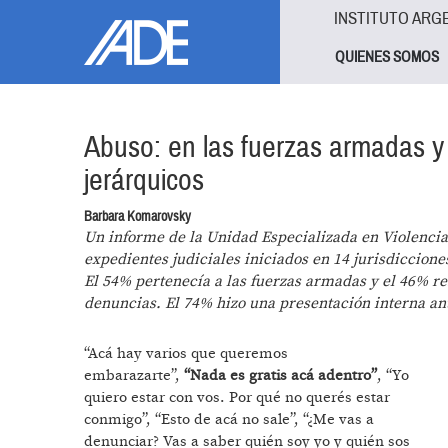
Pasar al contenido principal
Jump to main content
INSTITUTO ARG
QUIENES SOMOS
Abuso: en las fuerzas armadas y
jerárquicos
Barbara Komarovsky
Un informe de la Unidad Especializada en Violencia
expedientes judiciales iniciados en 14 jurisdiccion
El 54% pertenecía a las fuerzas armadas y el 46% res
denuncias. El 74% hizo una presentación interna an
“Acá hay varios que queremos
embarazarte”,
“Nada es gratis acá adentro”
, “Yo
quiero estar con vos. Por qué no querés estar
conmigo”, “Esto de acá no sale”, “¿Me vas a
denunciar? Vas a saber quién soy yo y quién sos