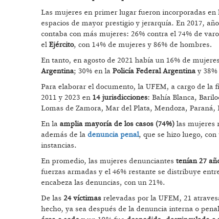
Las mujeres en primer lugar fueron incorporadas en l
espacios de mayor prestigio y jerarquía. En 2017, año
contaba con más mujeres: 26% contra el 74% de var
el
Ejército
, con 14% de mujeres y 86% de hombres.
En tanto, en agosto de 2021 había un 16% de mujere
Argentina
; 30% en la
Policía Federal Argentina
y 38% 
Para elaborar el documento, la UFEM, a cargo de la fi
2011 y 2023 en
14 jurisdicciones
: Bahía Blanca, Bari
Lomas de Zamora, Mar del Plata, Mendoza, Paraná,
En la
amplia mayoría de los casos (74%)
las mujeres r
además de la
denuncia penal
, que se hizo luego, c
instancias.
En promedio, las mujeres denunciantes
tenían 27 añ
fuerzas armadas y el 46% restante se distribuye entre
encabeza las denuncias, con un 21%.
De las
24 víctimas
relevadas por la UFEM, 21 atravesa
hecho, ya sea después de la denuncia interna o pena