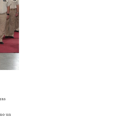
ras
omo un