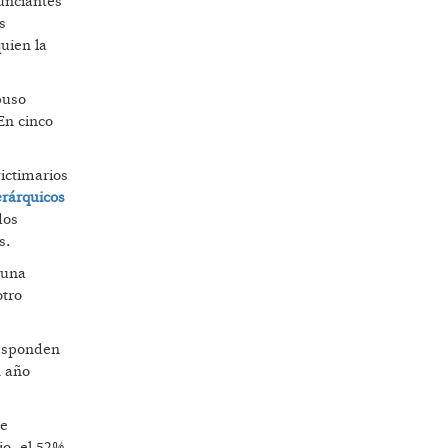
unciantes
s
quien la
mpuso
 En cinco
ictimarios
erárquicos
dos
s.
 una
otro
responden
n año
me
io, el 52%