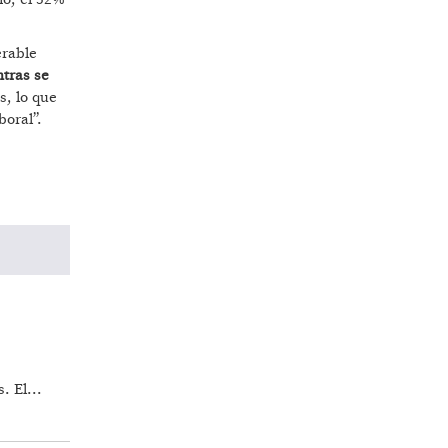
erable
tras se
s, lo que
boral”.
. El...