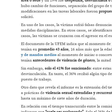
área o sede
y un 19% fue
despedida, desvinculada o 
hubo cambio de funciones, separación del grupo de tr
modificaciones en las tareas laborales fueron
propues
solicitó.
En uno de los casos, la víctima sufrió falsas denunci
medidas disciplinarias. En otros casos, se identificaro
casos, las víctimas se cruzaron con el agresor en el e
El documento de la UFEM indica que al momento de p
tenían en
promedio 43 años
, 16 años más que la eda
y de mandos medios
al momento de iniciar o concreta
tenían
antecedentes de violencia de género
, la mitad
Sin embargo,
solo el 41% fue sancionado
: entre esta
desvinculación. En tanto, el 36% recibió algún tipo d
puesto de trabajo.
Otro dato que revela el informe es la extensión del 
a prácticas de
violencia sexual extendidas y recurren
hasta un máximo de siete años de duración.
En relación con el tiempo transcurrido entre la comis
indicaron que
“suele ser prolongado”
. Solo el 26% de