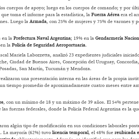
os cuerpos de apoyo; luego en los cuerpos de comando; y por últi
 que toma el informe para la estadística, la
Fuerza Aérea
era el a
ones. Luego la
Armada
, con 25% de mujeres y 75% de varones y p
s en la
Prefectura Naval Argentina
; 19% en la
Gendarmería Nacion
en la
Policía de Seguridad Aeroportuaria
.
scal Mariela Labozzetta, analizó 23 expedientes judiciales iniciad
loche, Ciudad de Buenos Aires, Concepción del Uruguay, Concordia
 Posadas, San Martín, Tucumán y Mendoza.
ealizaron una presentación interna en las áreas de la propia insti
on un tiempo promedio de aproximadamente cuatro meses entre a
os
, con un mínimo de 18 y un máximo de 39 años. El 54% pertenec
 las fuerzas federales, donde la Policía Federal Argentina es la qu
ron algún tipo de modificación en sus condiciones laborales poste
l. La mayoría (62%) tuvo
licencia temporal
, el 48% fue
reubicada e