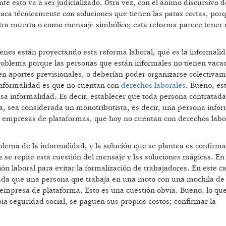
e esto va a ser judicializado. Otra vez, con el ánimo discursivo 
aca técnicamente con soluciones que tienen las patas cortas, por
tra muerta o como mensaje simbólico; esta reforma parece tener
enes están proyectando esta reforma laboral, qué es la informalid
roblema porque las personas que están informales no tienen vaca
nen aportes previsionales, o deberían poder organizarse colectiva
 informalidad es que no cuentan con
derechos laborales
. Bueno, es
sa informalidad. Es decir, establecer que toda persona contratad
 sea considerada un monotributista, es decir, una persona info
as empresas de plataformas, que hoy no cuentan con derechos labo
blema de la informalidad, y la solución que se plantea es confirma
z se repite esta cuestión del mensaje y las soluciones mágicas. En
ón laboral para evitar la formalización de trabajadores. En este ca
duda que una persona que trabaja en una moto con una mochila de
empresa de plataforma. Esto es una cuestión obvia. Bueno, lo qu
ia seguridad social, se paguen sus propios costos; confirmar la