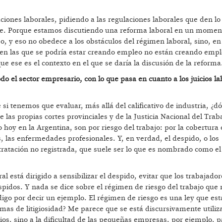
ciones laborales, pidiendo a las regulaciones laborales que den lo
me. Porque estamos discutiendo una reforma laboral en un momen
eo, y eso no obedece a los obstáculos del régimen laboral, sino, en
s en las que se podría estar creando empleo no están creando emp
 ese es el contexto en el que se daría la discusión de la reforma
 el sector empresario, con lo que pasa en cuanto a los juicios la
 si tenemos que evaluar, más allá del calificativo de industria, ¿d
de las propias cortes provinciales y de la Justicia Nacional del Trab
 hoy en la Argentina, son por riesgo del trabajo: por la cobertura 
, las enfermedades profesionales. Y, en verdad, el despido, o los
tratación no registrada, que suele ser lo que es nombrado como e
al está dirigido a sensibilizar el despido, evitar que los trabajad
pidos. Y nada se dice sobre el régimen de riesgo del trabajo que 
 digo por decir un ejemplo. El régimen de riesgo es una ley que est
mas de litigiosidad? Me parece que se está discursivamente utiliz
gios, sino a la dificultad de las pequeñas empresas, por ejemplo, p