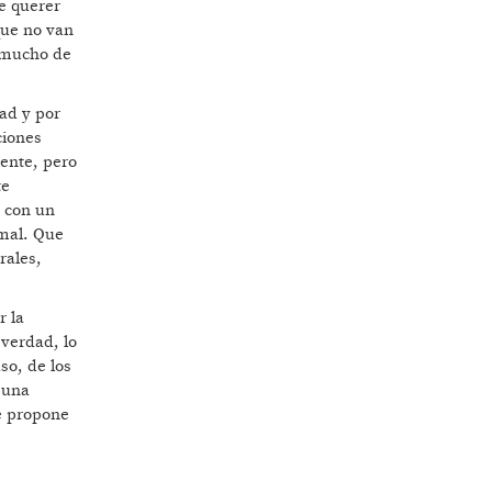
de querer
que no van
 mucho de
ad y por
ciones
mente, pero
te
a con un
rmal. Que
rales,
r la
 verdad, lo
so, de los
 una
e propone