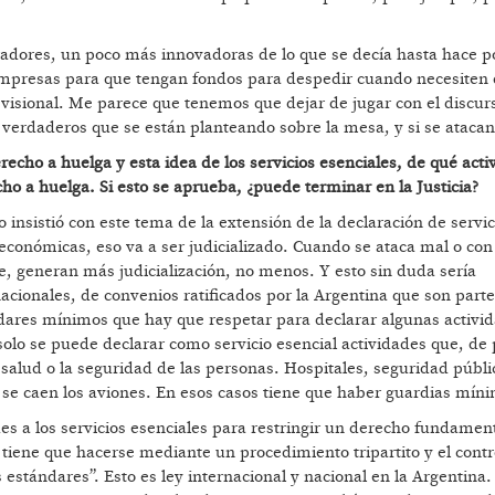
rradores, un poco más innovadoras de lo que se decía hasta hace p
as empresas para que tengan fondos para despedir cuando necesiten
visional. Me parece que tenemos que dejar de jugar con el discur
s verdaderos que se están planteando sobre la mesa, y si se atacan
recho a huelga y esta idea de los servicios esenciales, de qué acti
cho a huelga. Si esto se aprueba, ¿puede terminar en la Justicia?
 insistió con este tema de la extensión de la declaración de servic
económicas, eso va a ser judicializado. Cuando se ataca mal o con
, generan más judicialización, no menos. Y esto sin duda sería
cionales, de convenios ratificados por la Argentina que son parte
ndares mínimos que hay que respetar para declarar algunas activi
solo se puede declarar como servicio esencial actividades que, de 
salud o la seguridad de las personas. Hospitales, seguridad públi
 se caen los aviones. En esos casos tiene que haber guardias mín
des a los servicios esenciales para restringir un derecho fundament
o tiene que hacerse mediante un procedimiento tripartito y el cont
stándares”. Esto es ley internacional y nacional en la Argentina. 