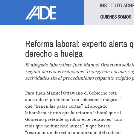
Pasar al contenido principal
Jump to main content
INSTITUTO ARG
QUIENES SOMOS
Reforma laboral: experto alerta q
derecho a huelga
El abogado laboralista Juan Manuel Ottaviano señaló
regular servicios esenciales “transgrede normas vig
actividades sin el procedimiento tripartito exigido 
Para Juan Manuel Ottaviano el Gobierno está
atacando el problema “con soluciones mágicas”
que “tienen las patas cortas”. El abogado
laboralista afirmó que la reforma laboral que el
Gobierno pretende aprobar este verano es “una
tesis que no funcionó nunca”, y que busca
“restringir un derecho fundamental del trabajo