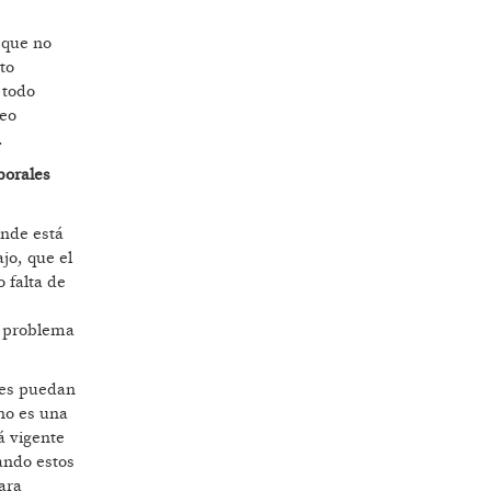
 que no
to
 todo
leo
.
borales
ónde está
ajo, que el
o falta de
l problema
ores puedan
no es una
á vigente
ando estos
ara