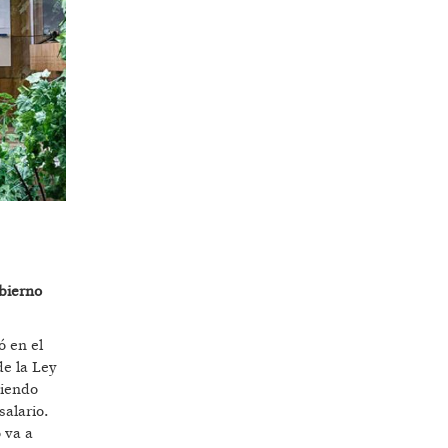
obierno
ó en el
de la Ley
viendo
salario.
 va a