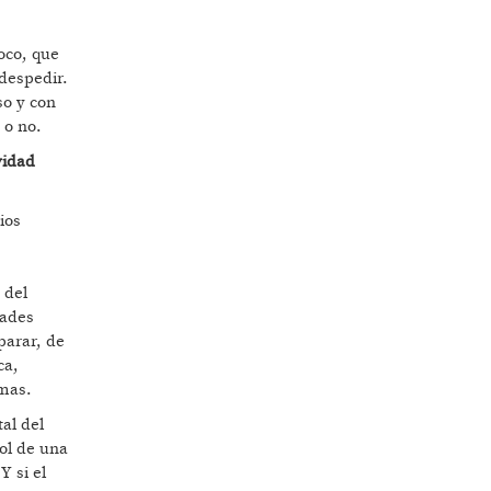
oco, que
 despedir.
so y con
 o no.
vidad
ios
 del
dades
parar, de
ca,
imas.
al del
rol de una
Y si el