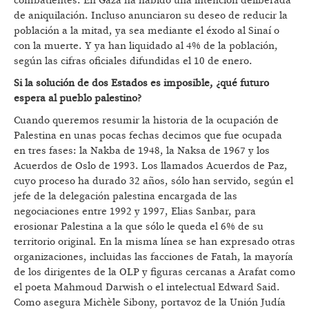
combatientes. En Gaza ha habido una intención deliberada
de aniquilación. Incluso anunciaron su deseo de reducir la
población a la mitad, ya sea mediante el éxodo al Sinaí o
con la muerte. Y ya han liquidado al 4% de la población,
según las cifras oficiales difundidas el 10 de enero.
Si la solución de dos Estados es imposible, ¿qué futuro
espera al pueblo palestino?
Cuando queremos resumir la historia de la ocupación de
Palestina en unas pocas fechas decimos que fue ocupada
en tres fases: la Nakba de 1948, la Naksa de 1967 y los
Acuerdos de Oslo de 1993. Los llamados Acuerdos de Paz,
cuyo proceso ha durado 32 años, sólo han servido, según el
jefe de la delegación palestina encargada de las
negociaciones entre 1992 y 1997, Elias Sanbar, para
erosionar Palestina a la que sólo le queda el 6% de su
territorio original. En la misma línea se han expresado otras
organizaciones, incluidas las facciones de Fatah, la mayoría
de los dirigentes de la OLP y figuras cercanas a Arafat como
el poeta Mahmoud Darwish o el intelectual Edward Said.
Como asegura Michèle Sibony, portavoz de la Unión Judía