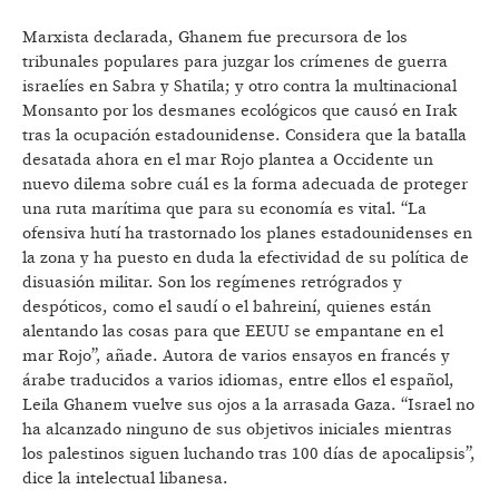
Marxista declarada, Ghanem fue precursora de los
tribunales populares para juzgar los crímenes de guerra
israelíes en Sabra y Shatila; y otro contra la multinacional
Monsanto por los desmanes ecológicos que causó en Irak
tras la ocupación estadounidense. Considera que la batalla
desatada ahora en el mar Rojo plantea a Occidente un
nuevo dilema sobre cuál es la forma adecuada de proteger
una ruta marítima que para su economía es vital. “La
ofensiva hutí ha trastornado los planes estadounidenses en
la zona y ha puesto en duda la efectividad de su política de
disuasión militar. Son los regímenes retrógrados y
despóticos, como el saudí o el bahreiní, quienes están
alentando las cosas para que EEUU se empantane en el
mar Rojo”, añade. Autora de varios ensayos en francés y
árabe traducidos a varios idiomas, entre ellos el español,
Leila Ghanem vuelve sus ojos a la arrasada Gaza. “Israel no
ha alcanzado ninguno de sus objetivos iniciales mientras
los palestinos siguen luchando tras 100 días de apocalipsis”,
dice la intelectual libanesa.