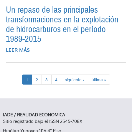
Un repaso de las principales
transformaciones en la explotación
de hidrocarburos en el período
1989-2015
LEER MÁS
SOBRE UN REPASO DE LAS PRINCIPALES
TRANSFORMACIONES EN LA
EXPLOTACIÓN DE HIDROCARBUROS EN
EL PERÍODO 1989-2015
1
2
3
4
siguiente ›
última »
IADE / REALIDAD ECONOMICA
Sitio registrado bajo el ISSN 2545-708X
Hipólito Yrigoyen 1116 4° Piso