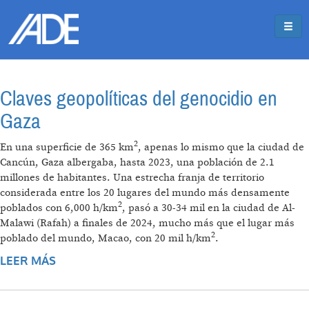
Pasar al contenido principal
Jump to main content
Claves geopolíticas del genocidio en
Gaza
2
En una superficie de 365 km
, apenas lo mismo que la ciudad de
Cancún, Gaza albergaba, hasta 2023, una población de 2.1
millones de habitantes. Una estrecha franja de territorio
considerada entre los 20 lugares del mundo más densamente
2
poblados con 6,000 h/km
, pasó a 30-34 mil en la ciudad de Al-
Malawi (Rafah) a finales de 2024, mucho más que el lugar más
2
poblado del mundo, Macao, con 20 mil h/km
.
LEER MÁS
SOBRE CLAVES GEOPOLÍTICAS DEL
GENOCIDIO EN GAZA