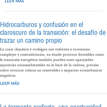
LEER MÁS
SOBRE CIEN AÑOS DE YPF. PROYECTOS
POLÍTICOS PARA LA APROPIACIÓN DE
RENTA HIDROCARBURÍFERA EN
ESCENARIO DE CRISIS ENERGÉTICA
Hidrocarburos y confusión en el
MUNDIAL Y EN COYUNTURA DE GUERRA Y
PANDEMIA
claroscuro de la transición: el desafío de
trazar un camino propio
La crisis climática y ecológica nos enfrenta a escenarios
complejos y contradictorios, en donde procesos deseables como
la transición energética también pueden traer aparejadas
injusticias socioambientales en la base de la cadena, presión
sobre recursos críticos no renovables e impactos ecosistémicos
negativos.
LEER MÁS
SOBRE HIDROCARBUROS Y CONFUSIÓN EN
EL CLAROSCURO DE LA TRANSICIÓN: EL
DESAFÍO DE TRAZAR UN CAMINO PROPIO