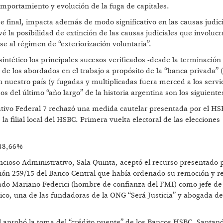
mportamiento y evolución de la fuga de capitales.
se final, impacta además de modo significativo en las causas judic
é la posibilidad de extinción de las causas judiciales que involucr
e al régimen de “exteriorización voluntaria”.
intético los principales sucesos verificados -desde la terminación
de los abordados en el trabajo a propósito de la “banca privada” (
 nuestro país (y fugadas y multiplicadas fuera merced a los servi
s del último “año largo” de la historia argentina son los siguiente
ativo Federal 7 rechazó una medida cautelar presentada por el H
a filial local del HSBC. Primera vuelta electoral de las elecciones
 48,66%
cioso Administrativo, Sala Quinta, aceptó el recurso presentado 
ción 259/15 del Banco Central que había ordenado su remoción y 
ogado Mariano Federici (hombre de confianza del FMI) como jefe de
rico, una de las fundadoras de la ONG “Será Justicia” y abogada d
l aprobó la toma del “crédito puente” de los Bancos HSBC, Santande