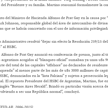
del Presidente y su familia. Martino reasumió formalmente la c
nto del Ministro de Hacienda Alfonso de Prat Gay en la causa por 
rk Johnson, responsable global del área de intercambio de divisa
s que se habría concretado con el uso de información privilegiad
 Administrativo resolvió “dejar sin efecto la Resolución 259/15 de
s” al HSBC.
 Alfonso de Prat Gay anunció en conferencia de prensa, junto al tit
es argentinos acogidos al “blanqueo oficial” sumaban ya unos u$s 9
e del total de los capitales “offshore” no declarados de residente
nqueada” al menos parte de los más de u$s 3000 millones de capit
SBC, denunciados en la “lista Falciani” y sujetos a persecución le
al. El repuesto Presidente del HSBC de Argentina, Martino, fue e
inglés “Buenos Aires Herald”. Brindó su particular visión acerca de
volviendo a ser una República normal”, concluyó.
EFID-AR, 2006-2015)