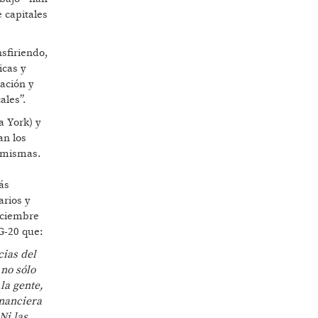
e capitales
sfiriendo,
icas y
ación y
ales”.
a York) y
an los
s mismas.
ás
arios y
Diciembre
G-20 que:
cias del
no sólo
la gente,
inanciera
Ni las