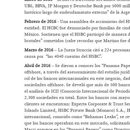
UBS, BBVA, JP Morgan y Deutsche Bank por 5000 millone
histórico largo de endeudamiento externo” de la Arge
Febrero de 2016
- Una asamblea de accionistas del HS
entidad. El HCBC fue denunciado por familias de ci
México. Sostienen que el HSBC participó de manera dir
brutales” cometidos (cabe recordar que Martino fue di
Marzo de 2016
– La Jueza Straccia citó a 224 persona
causa por “las 4040 cuentas del HSBC”.
Abril de 2016
– Se dieron a conocer los “Panama Paper
offshore, a través del asesoramiento del estudio ju
rol de los bancos internacionales en este negocio, da
sociedades offshore. Se develó que más de 500 banc
el análisis de ICIJ (Consorcio Internacional de Period
2.300 sociedades en total. Entre los bancos con mayor
clientes se encuentran: Experta Corporate & Trust Se
Islands Limited, HSBC Private Bank (Monaco) S.A., H
internacional, conocido como “Bahamas Leaks”, se r
que los bancos operaban en este mercado, solicitando 
Macri aparece en los “Panamá Papers” como Director 