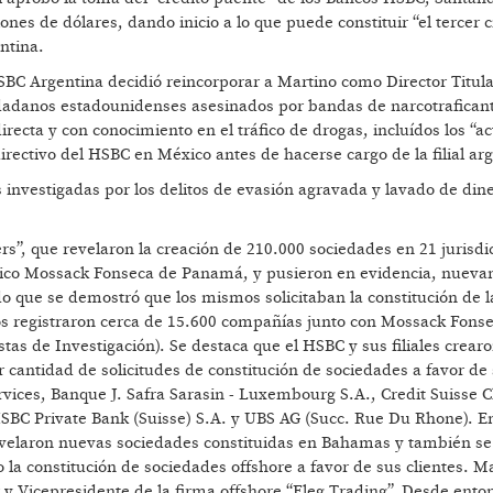
s de dólares, dando inicio a lo que puede constituir “el tercer c
ntina.
BC Argentina decidió reincorporar a Martino como Director Titula
udadanos estadounidenses asesinados por bandas de narcotrafican
ecta y con conocimiento en el tráfico de drogas, incluídos los “ac
rectivo del HSBC en México antes de hacerse cargo de la filial arg
s investigadas por los delitos de evasión agravada y lavado de dine
s”, que revelaron la creación de 210.000 sociedades en 21 jurisdi
rídico Mossack Fonseca de Panamá, y pusieron en evidencia, nueva
do que se demostró que los mismos solicitaban la constitución de l
os registraron cerca de 15.600 compañías junto con Mossack Fons
istas de Investigación). Se destaca que el HSBC y sus filiales crea
 cantidad de solicitudes de constitución de sociedades a favor de
rvices, Banque J. Safra Sarasin - Luxembourg S.A., Credit Suisse 
SBC Private Bank (Suisse) S.A. y UBS AG (Succ. Rue Du Rhone). En
evelaron nuevas sociedades constituidas en Bahamas y también se
la constitución de sociedades offshore a favor de sus clientes. M
y Vicepresidente de la firma offshore “Fleg Trading”. Desde ento