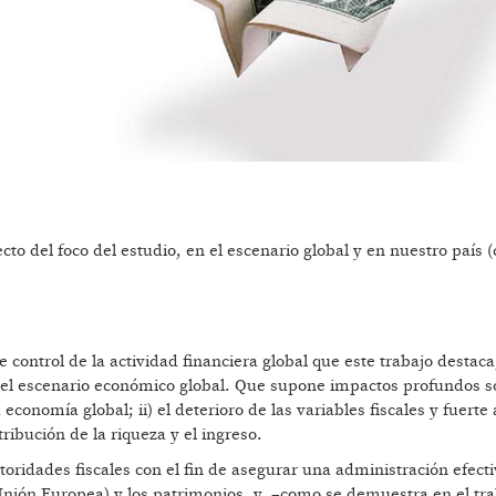
cto del foco del estudio, en el escenario global y en nuestro país
e control de la actividad financiera global que este trabajo destaca
el escenario económico global. Que supone impactos profundos sob
 economía global; ii) el deterioro de las variables fiscales y fuert
ribución de la riqueza y el ingreso.
ridades fiscales con el fin de asegurar una administración efecti
a Unión Europea) y los patrimonios, y –como se demuestra en el tr