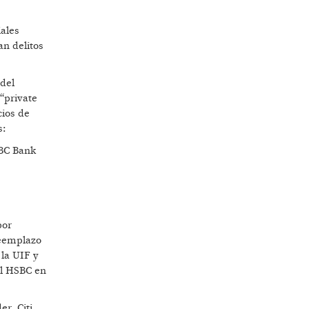
iales
an delitos
 del
“private
cios de
s:
SBC Bank
por
reemplazo
 la UIF y
el HSBC en
r, Citi,