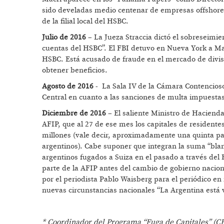
sido develadas medio centenar de empresas offshore 
de la filial local del HSBC.
Julio de 2016
– La Jueza Straccia dictó el sobreseimie
cuentas del HSBC”. El FBI detuvo en Nueva York a Ma
HSBC. Está acusado de fraude en el mercado de divisa
obtener beneficios.
Agosto de 2016
- La Sala IV de la Cámara Contencioso
Central en cuanto a las sanciones de multa impuesta
Diciembre de 2016
– El saliente Ministro de Hacienda
AFIP, que al 27 de ese mes los capitales de resident
millones (vale decir, aproximadamente una quinta part
argentinos). Cabe suponer que integran la suma “bla
argentinos fugados a Suiza en el pasado a través del H
parte de la AFIP antes del cambio de gobierno nacion
por el periodista Pablo Waisberg para el periódico en 
nuevas circunstancias nacionales “La Argentina está 
* Coordinador del Programa “Fuga de Capitales” (C