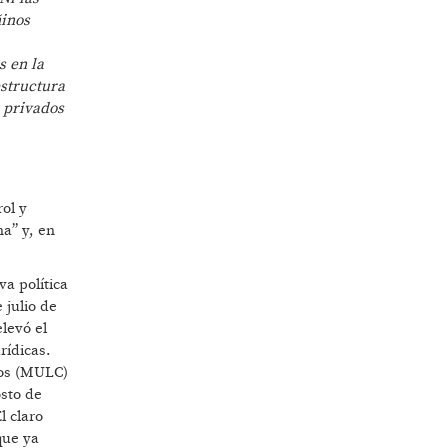
ñinos
s en la
estructura
 privados
rol y
na” y, en
a política
 julio de
levó el
rídicas.
ios (MULC)
osto de
l claro
que ya