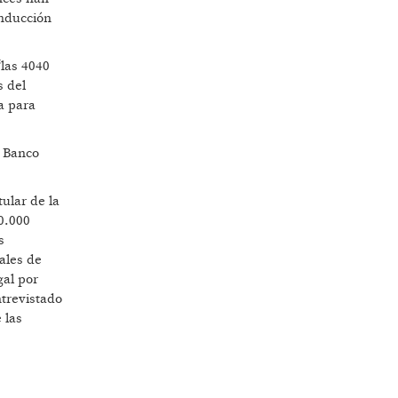
onducción
“las 4040
s del
a para
l Banco
ular de la
0.000
s
ales de
gal por
ntrevistado
 las