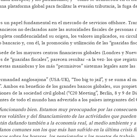
na plataforma global para facilitar la evasión tributaria, la fuga d
s un papel fundamental en el mercado de servicios offshore. Tran
inancieros no declarados ante las autoridades fiscales de personas r
leta confidencialidad su origen, los valores implicados, su circul
bancario y, con él, la promoción y utilización de las “guaridas fisc
 sede de los mayores centros financieros globales (Londres y Nuev
e “guaridas fiscales”, parecen resultar –a la vez- los que registr
stas maniobras y los más “permisivos” sistemas legales ante la
ermandad anglosajona” (USA-UK), “Too big to jail”, y se suma al m
ail”. Ambos en beneficio de los grandes bancos globales, sus propiet
ones de la sociedad civil global (“C20 Meeting”, Berlín, 8 y 9 de 
antes de todo el mundo han advertido a los países integrantes del 
n funcionando bien. Estamos muy preocupados por las consecuen
s volátiles y del financiamiento de las actividades que pueden 
stán dañando también a la economía real, al medio ambiente y a 
adanos comunes son los que más han sufrido en la última crisis f
ncos sobre los hogares, los pensionados y los puestos de trabajo. 