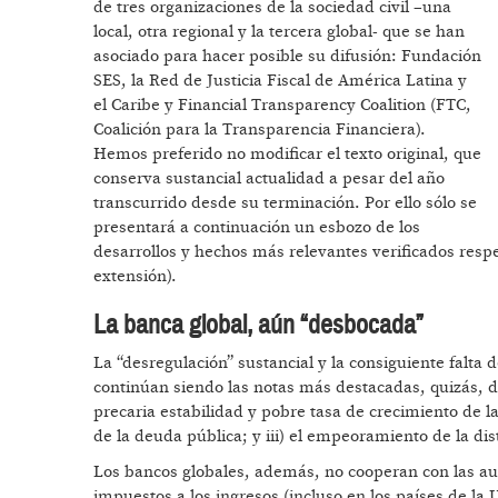
de tres organizaciones de la sociedad civil –una
local, otra regional y la tercera global- que se han
asociado para hacer posible su difusión: Fundación
SES, la Red de Justicia Fiscal de América Latina y
el Caribe y Financial Transparency Coalition (FTC,
Coalición para la Transparencia Financiera).
Hemos preferido no modificar el texto original, que
conserva sustancial actualidad a pesar del año
transcurrido desde su terminación. Por ello sólo se
presentará a continuación un esbozo de los
desarrollos y hechos más relevantes verificados respe
extensión).
La banca global, aún “desbocada”
La “desregulación” sustancial y la consiguiente falta d
continúan siendo las notas más destacadas, quizás, d
precaria estabilidad y pobre tasa de crecimiento de la
de la deuda pública; y iii) el empeoramiento de la dist
Los bancos globales, además, no cooperan con las auto
impuestos a los ingresos (incluso en los países de l