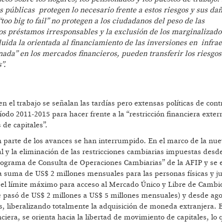
cas públicas protegen lo necesario frente a estos riesgos y sus da
oo big to fail” no protegen a los ciudadanos del peso de las
los préstamos irresponsables y la exclusión de los marginalizado
luida la orientada al financiamiento de las inversiones en infra
ada” en los mercados financieros, pueden transferir los riesgos
”.
en el trabajo se señalan las tardías pero extensas políticas de cont
íodo 2011-2015 para hacer frente a la “restricción financiera exter
 de capitales”.
 parte de los avances se han interrumpido. En el marco de la nuev
tal y la eliminación de las restricciones cambiarias impuestas desde
Programa de Consulta de Operaciones Cambiarias” de la AFIP y se e
 suma de US$ 2 millones mensuales para las personas físicas y ju
 el límite máximo para acceso al Mercado Único y Libre de Camb
ue pasó de US$ 2 millones a US$ 5 millones mensuales) y desde ag
, liberalizando totalmente la adquisición de moneda extranjera. E
era, se orienta hacia la libertad de movimiento de capitales, lo 