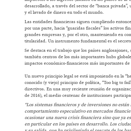
desarrollado, a través del sector de “banca privada”, u
y el lavado de dinero en todo el mundo.
Las entidades financieras siguen cumpliendo entonce
por una parte, hacia “guaridas fiscales” los activos f
grandes empresas y, por el otro, manteniendo en comp
titularidad. Un instrumento fundamental es el secreto 
Se destaca en el trabajo que los países anglosajones,
también centros de los más importantes hubs globales d
impactos económico-financieros más importantes de e
Un nuevo principio legal se está imponiendo en la “h
conocido (y viejo) principio de política, “Too big to f
directivos. En una muy reciente reunión de organizaci
de 2016), el medio centenar de instituciones particip
“Los sistemas financieros y de inversiones no está
comportamiento especulativo en mercados financiero
ocasionar una nueva crisis financiera sino que ya e
en particular en los países en desarrollo. Los ciud
y su salida, que ha privilegiado el rescate de los ba