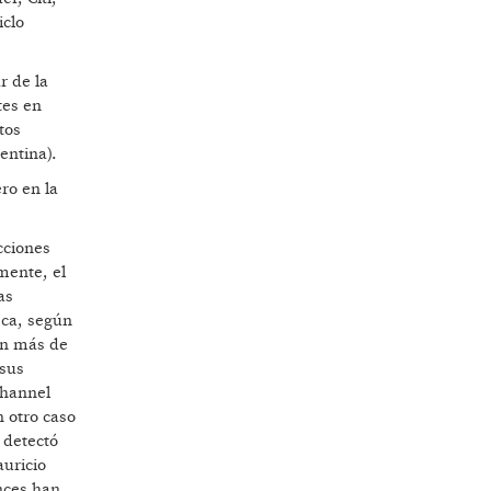
iclo
r de la
tes en
tos
entina).
ro en la
cciones
mente, el
as
eca, según
ron más de
 sus
Channel
 otro caso
 detectó
auricio
nces han