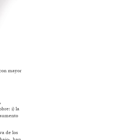
 (con mayor
,
re: i) la
e aumento
va de los
abajo- han