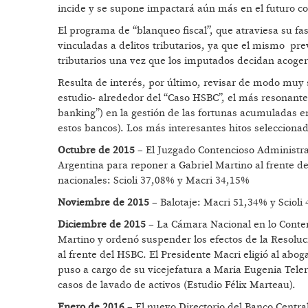
incide y se supone impactará aún más en el futuro co
El programa de “blanqueo fiscal”, que atraviesa su fa
vinculadas a delitos tributarios, ya que el mismo prev
tributarios una vez que los imputados decidan acogers
Resulta de interés, por último, revisar de modo muy s
estudio- alrededor del “Caso HSBC”, el más resonante 
banking”) en la gestión de las fortunas acumuladas en
estos bancos). Los más interesantes hitos seleccionado
Octubre de 2015
– El Juzgado Contencioso Administr
Argentina para reponer a Gabriel Martino al frente de l
nacionales: Scioli 37,08% y Macri 34,15%
Noviembre de 2015
– Balotaje: Macri 51,34% y Scioli
Diciembre de 2015
– La Cámara Nacional en lo Conten
Martino y ordenó suspender los efectos de la Resolu
al frente del HSBC. El Presidente Macri eligió al ab
puso a cargo de su vicejefatura a Maria Eugenia Tele
casos de lavado de activos (Estudio Félix Marteau).
Enero de 2016
– El nuevo Directorio del Banco Centra