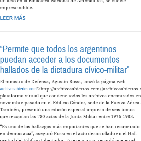
un acto en la Biblioteca Nacional de Aeronáutica, se vuelve
imprescindible.
LEER MÁS
SOBRE DOCUMENTOS REVELAN ROL CLAVE
DE CIVILES EN LEYES ECONÓMICAS DE LA
DICTADURA
“Permite que todos los argentinos
puedan acceder a los documentos
hallados de la dictadura cívico-militar”
El ministro de Defensa, Agustín Rossi, lanzó la página web
archivosabiertos.com
">http://archivosabiertos.com/]archivosabiertos.
plataforma virtual que contiene todos los archivos encontrados en
noviembre pasado en el Edificio Cóndor, sede de la Fuerza Aérea.
También, presentó una edición especial impresa de seis tomos
que recopilan las 280 actas de la Junta Militar entre 1976-1983.
“Es uno de los hallazgos más importantes que se han recuperado
en democracia”, aseguró Rossi en el acto desarrollado en el Hall
central del Edificio Libertador. En ese marco, recordó que en el