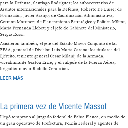
para la Defensa, Santiago Rodríguez; los subsecretarios de
Asuntos internacionales para la Defensa, Roberto De Luise; de
Formación, Javier Araujo; de Coordinación Administrativa,
Germán Martínez; de Planeamiento Estratégico y Política Militar,
María Fernanda Llobet; y el jefe de Gabinete del Ministerio,
Sergio Rossi.
Asistieron también, el jefe del Estado Mayor Conjunto de las
FFAA, general de División Luis María Carena; los titulares del
Ejército, teniente general César Milani; de la Armada,
vicealmirante Gastón Erice; y el subjefe de la Fuerza Aérea,
brigadier mayor Rodolfo Centurión.
LEER MÁS
SOBRE “PERMITE QUE TODOS LOS
ARGENTINOS PUEDAN ACCEDER A LOS
DOCUMENTOS HALLADOS DE LA
DICTADURA CÍVICO-MILITAR”
La primera vez de Vicente Massot
Llegó temprano al juzgado federal de Bahía Blanca, en medio de
un gran operativo de Prefectura, Policía Federal y agentes de