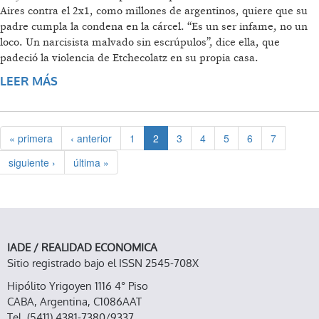
Aires contra el 2x1, como millones de argentinos, quiere que su
padre cumpla la condena en la cárcel. “Es un ser infame, no un
loco. Un narcisista malvado sin escrúpulos”, dice ella, que
padeció la violencia de Etchecolatz en su propia casa.
LEER MÁS
SOBRE MARCHÉ CONTRA MI PADRE
GENOCIDA
« primera
‹ anterior
1
2
3
4
5
6
7
siguiente ›
última »
IADE / REALIDAD ECONOMICA
Sitio registrado bajo el ISSN 2545-708X
Hipólito Yrigoyen 1116 4° Piso
CABA, Argentina, C1086AAT
Tel. (5411) 4381-7380/9337