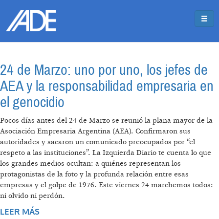
Pasar al contenido principal
Jump to main content
24 de Marzo: uno por uno, los jefes de
AEA y la responsabilidad empresaria en
el genocidio
Pocos días antes del 24 de Marzo se reunió la plana mayor de la
Asociación Empresaria Argentina (AEA). Confirmaron sus
autoridades y sacaron un comunicado preocupados por “el
respeto a las instituciones”. La Izquierda Diario te cuenta lo que
los grandes medios ocultan: a quiénes representan los
protagonistas de la foto y la profunda relación entre esas
empresas y el golpe de 1976. Este viernes 24 marchemos todos:
ni olvido ni perdón.
LEER MÁS
SOBRE 24 DE MARZO: UNO POR UNO, LOS