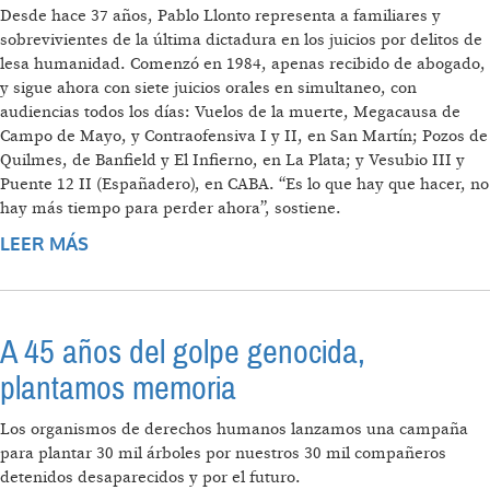
Desde hace 37 años, Pablo Llonto representa a familiares y
sobrevivientes de la última dictadura en los juicios por delitos de
lesa humanidad. Comenzó en 1984, apenas recibido de abogado,
y sigue ahora con siete juicios orales en simultaneo, con
audiencias todos los días: Vuelos de la muerte, Megacausa de
Campo de Mayo, y Contraofensiva I y II, en San Martín; Pozos de
Quilmes, de Banfield y El Infierno, en La Plata; y Vesubio III y
Puente 12 II (Españadero), en CABA. “Es lo que hay que hacer, no
hay más tiempo para perder ahora”, sostiene.
LEER MÁS
SOBRE "LA CORTE ES EL PRIMER LUGAR QUE
PONE OBSTÁCULOS PARA QUE LOS JUICIOS
AVANCEN"
A 45 años del golpe genocida,
plantamos memoria
Los organismos de derechos humanos lanzamos una campaña
para plantar 30 mil árboles por nuestros 30 mil compañeros
detenidos desaparecidos y por el futuro.