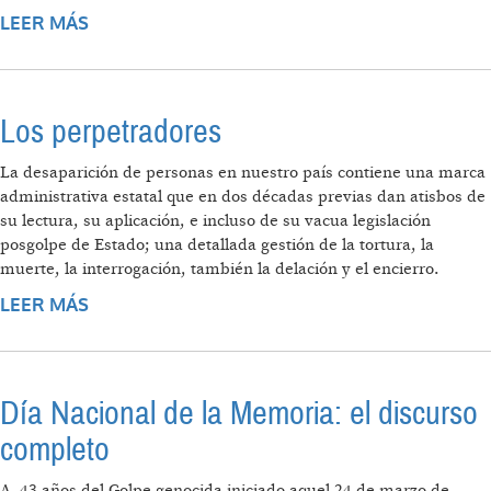
LEER MÁS
SOBRE A 45 AÑOS DEL GOLPE GENOCIDA,
PLANTAMOS MEMORIA
Los perpetradores
La desaparición de personas en nuestro país contiene una marca
administrativa estatal que en dos décadas previas dan atisbos de
su lectura, su aplicación, e incluso de su vacua legislación
posgolpe de Estado; una detallada gestión de la tortura, la
muerte, la interrogación, también la delación y el encierro.
LEER MÁS
SOBRE LOS PERPETRADORES
Día Nacional de la Memoria: el discurso
completo
A 43 años del Golpe genocida iniciado aquel 24 de marzo de