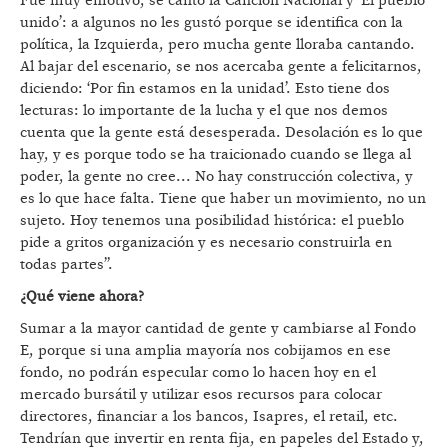
Fue muy emotivo, se cantó la Canción Nacional y ‘El pueblo
unido’: a algunos no les gustó porque se identifica con la
política, la Izquierda, pero mucha gente lloraba cantando.
Al bajar del escenario, se nos acercaba gente a felicitarnos,
diciendo: ‘Por fin estamos en la unidad’. Esto tiene dos
lecturas: lo importante de la lucha y el que nos demos
cuenta que la gente está desesperada. Desolación es lo que
hay, y es porque todo se ha traicionado cuando se llega al
poder, la gente no cree... No hay construcción colectiva, y
es lo que hace falta. Tiene que haber un movimiento, no un
sujeto. Hoy tenemos una posibilidad histórica: el pueblo
pide a gritos organización y es necesario construirla en
todas partes”.
¿Qué viene ahora?
Sumar a la mayor cantidad de gente y cambiarse al Fondo
E, porque si una amplia mayoría nos cobijamos en ese
fondo, no podrán especular como lo hacen hoy en el
mercado bursátil y utilizar esos recursos para colocar
directores, financiar a los bancos, Isapres, el retail, etc.
Tendrían que invertir en renta fija, en papeles del Estado y,