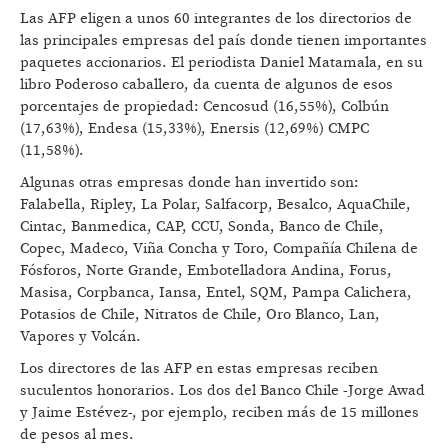
Las AFP eligen a unos 60 integrantes de los directorios de
las principales empresas del país donde tienen importantes
paquetes accionarios. El periodista Daniel Matamala, en su
libro Poderoso caballero, da cuenta de algunos de esos
porcentajes de propiedad: Cencosud (16,55%), Colbún
(17,63%), Endesa (15,33%), Enersis (12,69%) CMPC
(11,58%).
Algunas otras empresas donde han invertido son:
Falabella, Ripley, La Polar, Salfacorp, Besalco, AquaChile,
Cintac, Banmedica, CAP, CCU, Sonda, Banco de Chile,
Copec, Madeco, Viña Concha y Toro, Compañía Chilena de
Fósforos, Norte Grande, Embotelladora Andina, Forus,
Masisa, Corpbanca, Iansa, Entel, SQM, Pampa Calichera,
Potasios de Chile, Nitratos de Chile, Oro Blanco, Lan,
Vapores y Volcán.
Los directores de las AFP en estas empresas reciben
suculentos honorarios. Los dos del Banco Chile -Jorge Awad
y Jaime Estévez-, por ejemplo, reciben más de 15 millones
de pesos al mes.