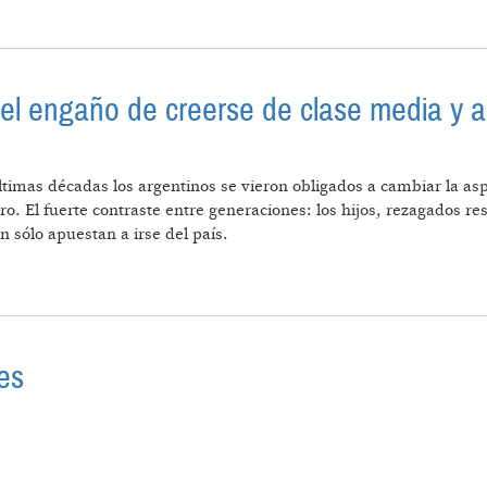
 HECHO DE LITIO Y COBRE?
 el engaño de creerse de clase media y a
últimas décadas los argentinos se vieron obligados a cambiar la as
 El fuerte contraste entre generaciones: los hijos, rezagados res
n sólo apuestan a irse del país.
RIZONTES, EL ENGAÑO DE CREERSE DE CLASE MEDIA 
es