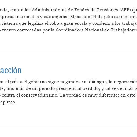
enida, contra las Administradoras de Fondos de Pensiones (AFP) que
mpresas nacionales y extranjeras. El pasado 24 de julio casi un m
sistema que legaliza el robo a gran escala y condena a los trabaja
os- fueron convocadas por la Coordinadora Nacional de Trabajador
S PENSIONES
 acción
 el país y el gobierno sigue negándose al diálogo y la negociación
e, uno más de un periodo presidencial perdido, y tal vez el más g
lo contra el conservadurismo. La verdad es muy diferente: en este
hapuzas.
A ENTRA EN ACCIÓN