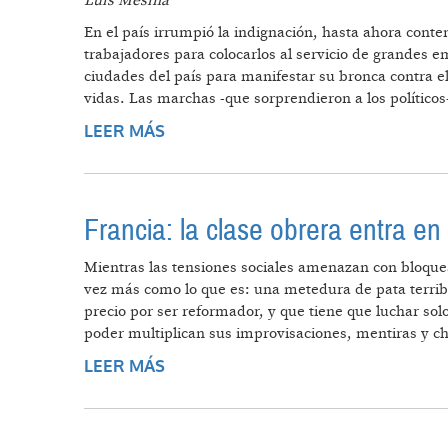
Luis Mesina
En el país irrumpió la indignación, hasta ahora cont
trabajadores para colocarlos al servicio de grandes e
ciudades del país para manifestar su bronca contra el 
vidas. Las marchas -que sorprendieron a los polític
LEER MÁS
SOBRE CHILE: LA REVUELTA DE LA
Francia: la clase obrera entra en
Mientras las tensiones sociales amenazan con bloquear
vez más como lo que es: una metedura de pata terribl
precio por ser reformador, y que tiene que luchar so
poder multiplican sus improvisaciones, mentiras y c
LEER MÁS
SOBRE FRANCIA: LA CLASE OBRER