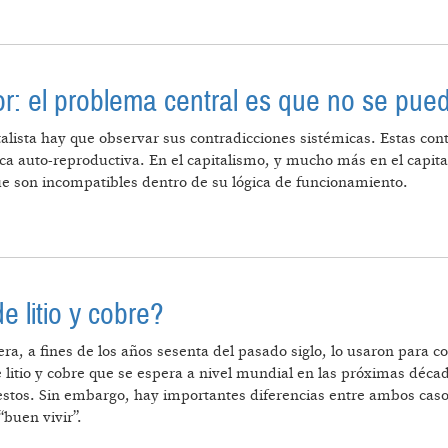
 Y PROGRESISTAS POR LA REFORMA DE LAS PENSIO
or: el problema central es que no se pu
lista hay que observar sus contradicciones sistémicas. Estas cont
a auto-reproductiva. En el capitalismo, y mucho más en el capita
que son incompatibles dentro de su lógica de funcionamiento.
STADO DEUDOR: EL PROBLEMA CENTRAL ES QUE NO SE
 litio y cobre?
a, a fines de los años sesenta del pasado siglo, lo usaron para c
tio y cobre que se espera a nivel mundial en las próximas década
 estos. Sin embargo, hay importantes diferencias entre ambos caso
“buen vivir”.