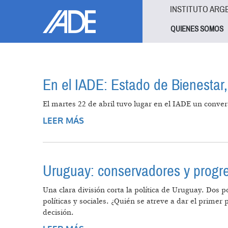
Pasar al contenido principal
Jump to main content
INSTITUTO ARG
QUIENES SOMOS
En el IADE: Estado de Bienestar, 
El martes 22 de abril tuvo lugar en el IADE un conver
LEER MÁS
SOBRE EN EL IADE: ESTADO DE BI
Uruguay: conservadores y progres
Una clara división corta la política de Uruguay. Dos 
políticas y sociales. ¿Quién se atreve a dar el prime
decisión.