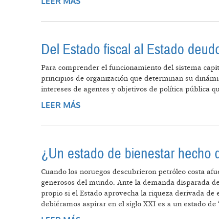
LEER MÁS
SOBRE URUGUAY: CONSERVADORES
Del Estado fiscal al Estado deud
Para comprender el funcionamiento del sistema capita
principios de organización que determinan su dinámic
intereses de agentes y objetivos de política pública 
LEER MÁS
SOBRE DEL ESTADO FISCAL AL E
¿Un estado de bienestar hecho de
Cuando los noruegos descubrieron petróleo costa afuer
generosos del mundo. Ante la demanda disparada de li
propio si el Estado aprovecha la riqueza derivada de
debiéramos aspirar en el siglo XXI es a un estado de 