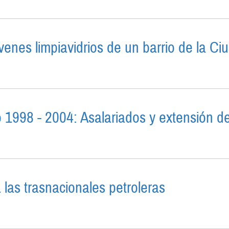
enes limpiavidrios de un barrio de la C
. LOS JÓVENES LIMPIAVIDRIOS DE UN BARRIO DE LA 
 1998 - 2004: Asalariados y extensión de
L PERÍODO 1998 - 2004: ASALARIADOS Y EXTENSIÓN 
 las trasnacionales petroleras
BORDINADO A LAS TRASNACIONALES PETROLERAS