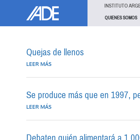
Pasar al contenido principal
Jump to main content
INSTITUTO ARG
QUIENES SOMOS
Quejas de llenos
LEER MÁS
SOBRE QUEJAS DE LLENOS
Se produce más que en 1997, pe
LEER MÁS
SOBRE SE PRODUCE MÁS QUE EN 
Debaten quién alimentará a 1.00