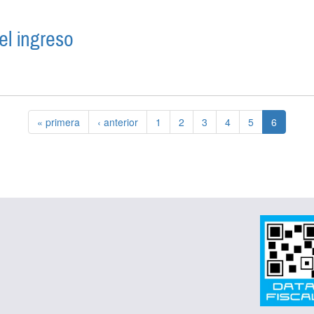
el ingreso
ISTRIBUYE EL INGRESO
« primera
‹ anterior
1
2
3
4
5
6