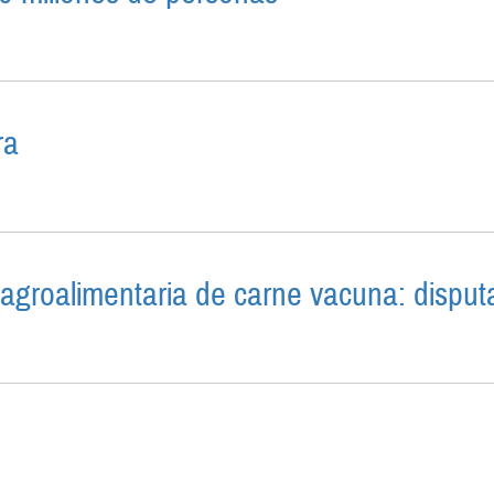
RÁ A 1.000 MILLONES DE PERSONAS
ra
 LA MENTIRA
groalimentaria de carne vacuna: disputa
A CADENA AGROALIMENTARIA DE CARNE VACUNA: DISP