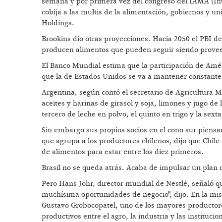
semana y por primera vez del congreso del IAMA (In
cobija a las multis de la alimentación, gobiernos y u
Holdings.
Brookins dio otras proyecciones. Hacia 2050 el PBI d
producen alimentos que pueden seguir siendo provee
El Banco Mundial estima que la participación de Améri
que la de Estados Unidos se va a mantener constante
Argentina, según contó el secretario de Agricultura 
aceites y harinas de girasol y soja, limones y jugo d
tercero de leche en polvo, el quinto en trigo y la sext
Sin embargo sus propios socios en el cono sur piensa
que agrupa a los productores chilenos, dijo que Chile
de alimentos para estar entre los diez primeros.
Brasil no se queda atrás. Acaba de impulsar un plan 
Pero Hans Johr, director mundial de Nestlé, señaló q
muchísima oportunidades de negocio", dijo. En la misma
Gustavo Grobocopatel, uno de los mayores productores
productivos entre el agro, la industria y las instituc