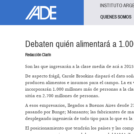
Pasar al contenido principal
Jump to main content
INSTITUTO ARG
QUIENES SOMOS
Debaten quién alimentará a 1.00
Redacción Clarín
Son las que ingresarán a la clase media de acá a 201
De aspecto frágil, Carole Brookins disparó el dato s
producen alimentos e insumos para el campo. La ex v
incorporarán 1.000 millones más de personas a la cla
sitúa en 2.700 millones de personas.
A esos empresarios, llegados a Buenos Aires desde 27 
pasando por Bunge; Monsanto; las fabricantes de maqu
desplegando ingeniería de todo tipo para lo que es la
El posicionamiento que tendrán los países y las comp