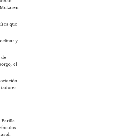
ntidad
e McLaren
aíses que
eclinar y
r de
sorgo, el
sociación
rtadores
Barilla.
vínculos
rasol.