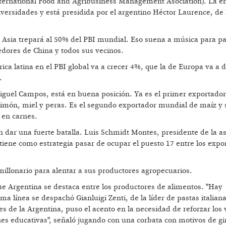
ternational Food and Agribusiness Management Asociation). La e
niversidades y está presidida por el argentino Héctor Laurence, d
e Asia trepará al 50% del PBI mundial. Eso suena a música para p
dores de China y todos sus vecinos.
ca latina en el PBI global va a crecer 4%, que la de Europa va a d
.
Miguel Campos, está en buena posición. Ya es el primer exportado
e limón, miel y peras. Es el segundo exportador mundial de maíz y 
a en carnes.
n dar una fuerte batalla. Luis Schmidt Montes, presidente de la a
 tiene como estrategia pasar de ocupar el puesto 17 entre los expo
millonario para alentar a sus productores agropecuarios.
ue Argentina se destaca entre los productores de alimentos. "Hay
 línea se despachó Gianluigi Zenti, de la líder de pastas italiana 
 de la Argentina, puso el acento en la necesidad de reforzar los 
iones educativas", señaló jugando con una corbata con motivos de gi