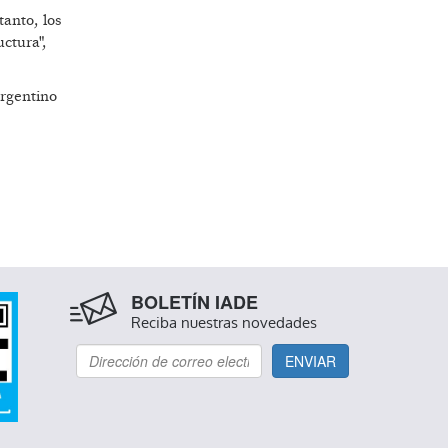
tanto, los
uctura",
argentino
BOLETÍN IADE
Reciba nuestras novedades
ENVIAR