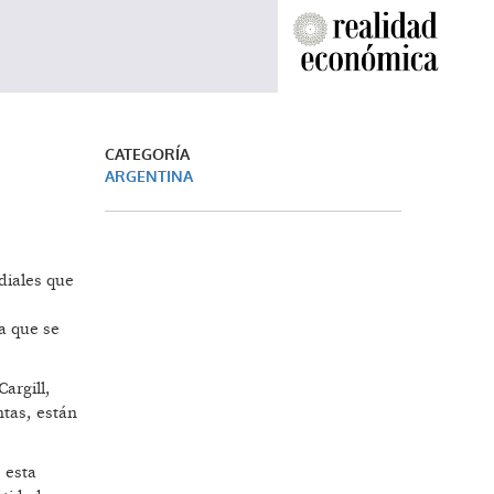
CATEGORÍA
ARGENTINA
diales que
a que se
argill,
tas, están
.
 esta