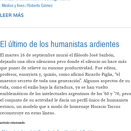
. Medios y fines / Roberto Gómez
LEER MÁS
SOBRE CARTA DE LA COALICIÓN POR UNA
RADIODIFUSIÓN DEMOCRÁTICA A LA
PRESIDENTA CRISTINA FERNÁNDEZ
El último de los humanistas ardientes
El martes 16 de septiembre murió el filósofo José Sazbón,
dejando una obra silenciosa pero donde el silencio no hace más
que poner de relieve su enorme productividad. Fue editor,
profesor, ensayista y, quizás, como afirmó Ricardo Piglia, “el
maestro secreto de toda una generación”. Algunos aspectos de su
vida, como el exilio bajo la dictadura, ya se han vuelto
emblemáticos de los intelectuales argentinos de los ’60 y ’70, pero
el conjunto de su actividad le daría un perfil único de humanista
estoico, un modelo que a modo de homenaje Horacio Tarcus
reconstruye en estas líneas.
Artículo relacionado: