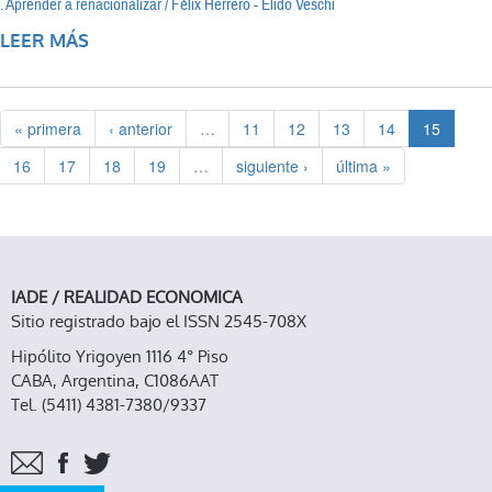
. Aprender a renacionalizar / Félix Herrero - Elido Veschi
LEER MÁS
SOBRE LA HORA DE LOS TRENES
« primera
‹ anterior
…
11
12
13
14
15
16
17
18
19
…
siguiente ›
última »
IADE / REALIDAD ECONOMICA
Sitio registrado bajo el ISSN 2545-708X
Hipólito Yrigoyen 1116 4° Piso
CABA, Argentina, C1086AAT
Tel. (5411) 4381-7380/9337