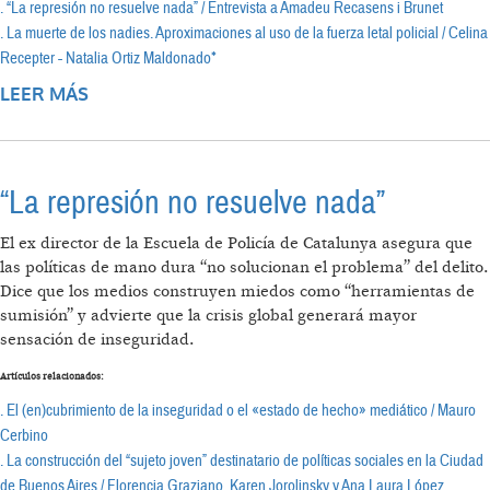
. “La represión no resuelve nada” / Entrevista a Amadeu Recasens i Brunet
. La muerte de los nadies. Aproximaciones al uso de la fuerza letal policial / Celina
Recepter - Natalia Ortiz Maldonado*
LEER MÁS
SOBRE LA CONSTRUCCIÓN DEL “SUJETO
JOVEN” DESTINATARIO DE POLÍTICAS
SOCIALES EN LA CIUDAD DE BUENOS AIRES
“La represión no resuelve nada”
El ex director de la Escuela de Policía de Catalunya asegura que
las políticas de mano dura “no solucionan el problema” del delito.
Dice que los medios construyen miedos como “herramientas de
sumisión” y advierte que la crisis global generará mayor
sensación de inseguridad.
Artículos relacionados:
. El (en)cubrimiento de la inseguridad o el «estado de hecho» mediático / Mauro
Cerbino
. La construcción del “sujeto joven” destinatario de políticas sociales en la Ciudad
de Buenos Aires / Florencia Graziano, Karen Jorolinsky y Ana Laura López