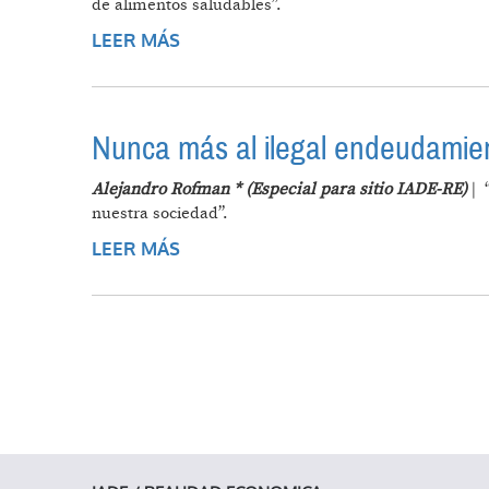
de alimentos saludables”.
LEER MÁS
SOBRE APORTES PARA UNA POLÍT
Nunca más al ilegal endeudamien
Alejandro Rofman * (Especial para sitio IADE-RE)
| 
nuestra sociedad”.
LEER MÁS
SOBRE NUNCA MÁS AL ILEGAL EN