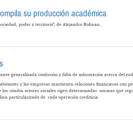
 compila su producción académica
 sociedad, poder y territorio", de Alejandro Rofman.
LIBRO QUE COMPILA SU PRODUCCIÓN ACADÉMICA
s
Existe generalizada confusión y falta de información acerca del e
habitantes y las empresas mantienen relaciones financieras con p
re los citados actores sociales rigen determinadas normas que reg
lisis particularizado de cada operación crediticia
 Y DÓLARES