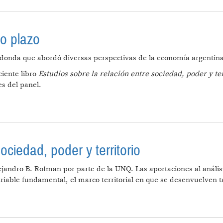
go plazo
donda que abordó diversas perspectivas de la economía argentina 
ciente libro
Estudios sobre la relación entre sociedad, poder y ter
es del panel.
EN EL LARGO PLAZO
ociedad, poder y territorio
lejandro B. Rofman por parte de la UNQ. Las aportaciones al análi
ariable fundamental, el marco territorial en que se desenvuelven
CIÓN ENTRE SOCIEDAD, PODER Y TERRITORIO