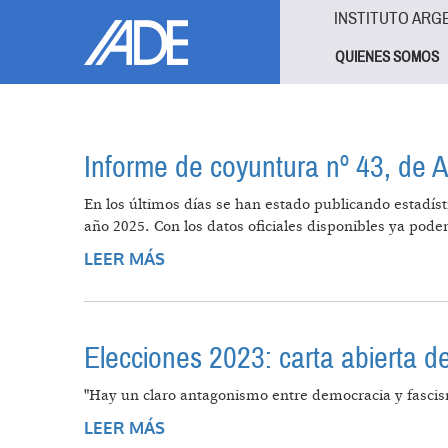
Pasar al contenido principal
Jump to main content
INSTITUTO ARG
QUIENES SOMOS
Informe de coyuntura nº 43, de 
En los últimos días se han estado publicando estadíst
año 2025. Con los datos oficiales disponibles ya pod
LEER MÁS
SOBRE INFORME DE COYUNTURA N
Elecciones 2023: carta abierta 
"Hay un claro antagonismo entre democracia y fascis
LEER MÁS
SOBRE ELECCIONES 2023: CARTA