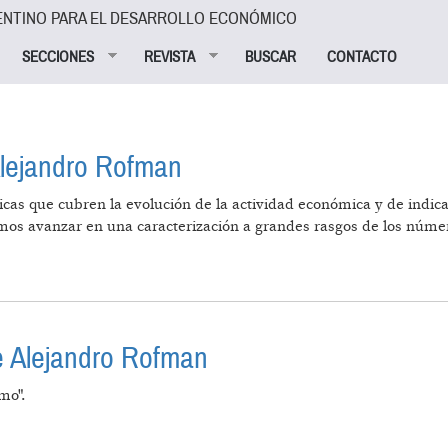
ENTINO PARA EL DESARROLLO ECONÓMICO
SECCIONES
REVISTA
BUSCAR
CONTACTO
Alejandro Rofman
icas que cubren la evolución de la actividad económica y de indic
emos avanzar en una caracterización a grandes rasgos de los núme
º 43, DE ALEJANDRO ROFMAN
de Alejandro Rofman
mo".
 ABIERTA DE ALEJANDRO ROFMAN