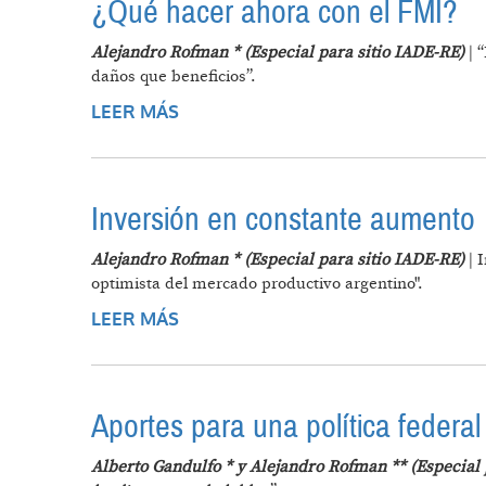
¿Qué hacer ahora con el FMI?
Alejandro Rofman * (Especial para sitio IADE-RE)
| 
daños que beneficios”.
LEER MÁS
SOBRE ¿QUÉ HACER AHORA CON E
Inversión en constante aumento
Alejandro Rofman * (Especial para sitio IADE-RE)
| 
optimista del mercado productivo argentino".
LEER MÁS
SOBRE INVERSIÓN EN CONSTANT
Aportes para una política federa
Alberto Gandulfo * y Alejandro Rofman ** (Especial 