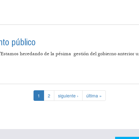
ICA FEDERAL DE PRODUCCIÓN Y CONSUMO DE ALIME
to público
“Estamos heredando de la pésima gestión del gobierno anterior u
DEUDAMIENTO PÚBLICO
1
2
siguiente ›
última »