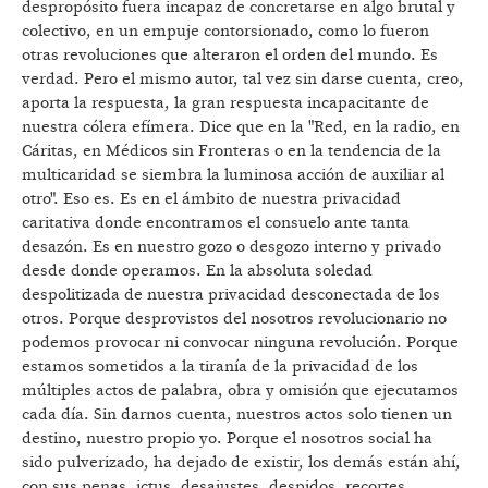
despropósito fuera incapaz de concretarse en algo brutal y
colectivo, en un empuje contorsionado, como lo fueron
otras revoluciones que alteraron el orden del mundo. Es
verdad. Pero el mismo autor, tal vez sin darse cuenta, creo,
aporta la respuesta, la gran respuesta incapacitante de
nuestra cólera efímera. Dice que en la "Red, en la radio, en
Cáritas, en Médicos sin Fronteras o en la tendencia de la
multicaridad se siembra la luminosa acción de auxiliar al
otro". Eso es. Es en el ámbito de nuestra privacidad
caritativa donde encontramos el consuelo ante tanta
desazón. Es en nuestro gozo o desgozo interno y privado
desde donde operamos. En la absoluta soledad
despolitizada de nuestra privacidad desconectada de los
otros. Porque desprovistos del nosotros revolucionario no
podemos provocar ni convocar ninguna revolución. Porque
estamos sometidos a la tiranía de la privacidad de los
múltiples actos de palabra, obra y omisión que ejecutamos
cada día. Sin darnos cuenta, nuestros actos solo tienen un
destino, nuestro propio yo. Porque el nosotros social ha
sido pulverizado, ha dejado de existir, los demás están ahí,
con sus penas, ictus, desajustes, despidos, recortes,