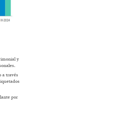
rimonial y
sonales.
o a través
tiquetados
lante por