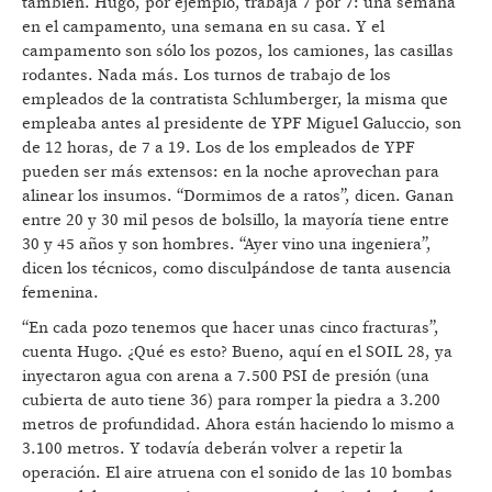
también. Hugo, por ejemplo, trabaja 7 por 7: una semana
en el campamento, una semana en su casa. Y el
campamento son sólo los pozos, los camiones, las casillas
rodantes. Nada más. Los turnos de trabajo de los
empleados de la contratista Schlumberger, la misma que
empleaba antes al presidente de YPF Miguel Galuccio, son
de 12 horas, de 7 a 19. Los de los empleados de YPF
pueden ser más extensos: en la noche aprovechan para
alinear los insumos. “Dormimos de a ratos”, dicen. Ganan
entre 20 y 30 mil pesos de bolsillo, la mayoría tiene entre
30 y 45 años y son hombres. “Ayer vino una ingeniera”,
dicen los técnicos, como disculpándose de tanta ausencia
femenina.
“En cada pozo tenemos que hacer unas cinco fracturas”,
cuenta Hugo. ¿Qué es esto? Bueno, aquí en el SOIL 28, ya
inyectaron agua con arena a 7.500 PSI de presión (una
cubierta de auto tiene 36) para romper la piedra a 3.200
metros de profundidad. Ahora están haciendo lo mismo a
3.100 metros. Y todavía deberán volver a repetir la
operación. El aire atruena con el sonido de las 10 bombas