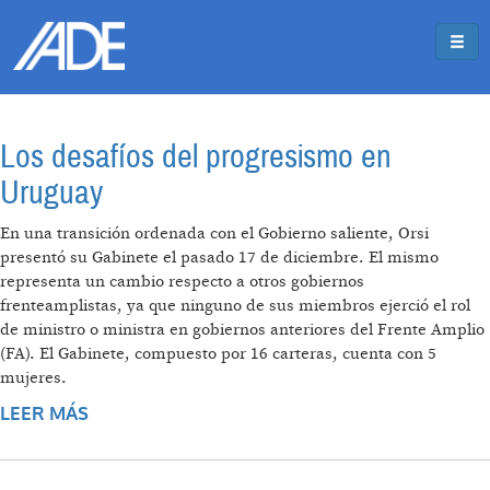
Pasar al contenido principal
Jump to main content
Los desafíos del progresismo en
Uruguay
En una transición ordenada con el Gobierno saliente, Orsi
presentó su Gabinete el pasado 17 de diciembre. El mismo
representa un cambio respecto a otros gobiernos
frenteamplistas, ya que ninguno de sus miembros ejerció el rol
de ministro o ministra en gobiernos anteriores del Frente Amplio
(FA). El Gabinete, compuesto por 16 carteras, cuenta con 5
mujeres.
LEER MÁS
SOBRE LOS DESAFÍOS DEL PROGRESISMO
EN URUGUAY