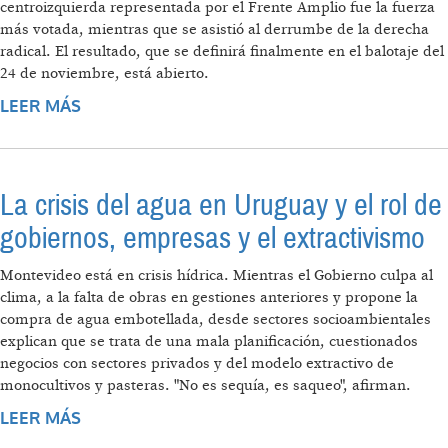
centroizquierda representada por el Frente Amplio fue la fuerza
más votada, mientras que se asistió al derrumbe de la derecha
radical. El resultado, que se definirá finalmente en el balotaje del
24 de noviembre, está abierto.
LEER MÁS
SOBRE ELECCIONES EN URUGUAY: UNA
MONEDA AL AIRE ENTRE LA IZQUIERDA Y LA
DERECHA
La crisis del agua en Uruguay y el rol de
gobiernos, empresas y el extractivismo
Montevideo está en crisis hídrica. Mientras el Gobierno culpa al
clima, a la falta de obras en gestiones anteriores y propone la
compra de agua embotellada, desde sectores socioambientales
explican que se trata de una mala planificación, cuestionados
negocios con sectores privados y del modelo extractivo de
monocultivos y pasteras. "No es sequía, es saqueo", afirman.
LEER MÁS
SOBRE LA CRISIS DEL AGUA EN URUGUAY Y
EL ROL DE GOBIERNOS, EMPRESAS Y EL