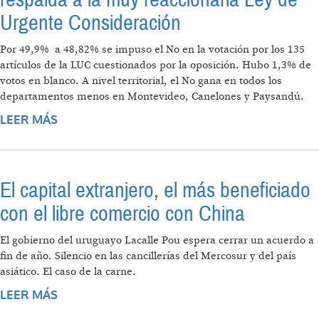
Urgente Consideración
Por 49,9% a 48,82% se impuso el No en la votación por los 135
artículos de la LUC cuestionados por la oposición. Hubo 1,3% de
votos en blanco. A nivel territorial, el No gana en todos los
departamentos menos en Montevideo, Canelones y Paysandú.
LEER MÁS
SOBRE URUGUAY. POR MÍNIMA DIFERENCIA
EN EL REFERENDUM SE IMPUSO EL NO, QUE
RESPALDA A LA MUY REACCIONARIA LEY DE
URGENTE CONSIDERACIÓN
El capital extranjero, el más beneficiado
con el libre comercio con China
El gobierno del uruguayo Lacalle Pou espera cerrar un acuerdo a
fin de año. Silencio en las cancillerías del Mercosur y del país
asiático. El caso de la carne.
LEER MÁS
SOBRE EL CAPITAL EXTRANJERO, EL MÁS
BENEFICIADO CON EL LIBRE COMERCIO CON