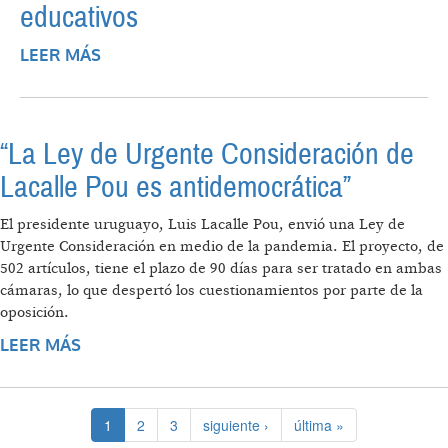
educativos
LEER MÁS
SOBRE LA EDUCACIÓN EN URUGUAY Y
ECUADOR: UNA EXPLORACIÓN POR LAS
LEYES MARCO DE SUS SISTEMAS
EDUCATIVOS
“La Ley de Urgente Consideración de
Lacalle Pou es antidemocrática”
El presidente uruguayo, Luis Lacalle Pou, envió una Ley de
Urgente Consideración en medio de la pandemia. El proyecto, de
502 artículos, tiene el plazo de 90 días para ser tratado en ambas
cámaras, lo que despertó los cuestionamientos por parte de la
oposición.
LEER MÁS
SOBRE “LA LEY DE URGENTE
CONSIDERACIÓN DE LACALLE POU ES
ANTIDEMOCRÁTICA”
1
2
3
siguiente ›
última »