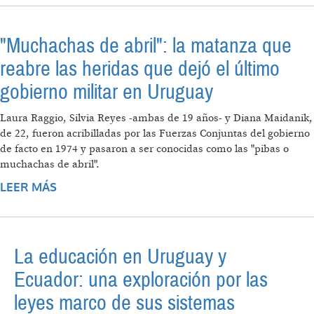
CHINA
"Muchachas de abril": la matanza que
reabre las heridas que dejó el último
gobierno militar en Uruguay
Laura Raggio, Silvia Reyes -ambas de 19 años- y Diana Maidanik,
de 22, fueron acribilladas por las Fuerzas Conjuntas del gobierno
de facto en 1974 y pasaron a ser conocidas como las "pibas o
muchachas de abril".
LEER MÁS
SOBRE "MUCHACHAS DE ABRIL": LA
MATANZA QUE REABRE LAS HERIDAS QUE
DEJÓ EL ÚLTIMO GOBIERNO MILITAR EN
URUGUAY
La educación en Uruguay y
Ecuador: una exploración por las
leyes marco de sus sistemas