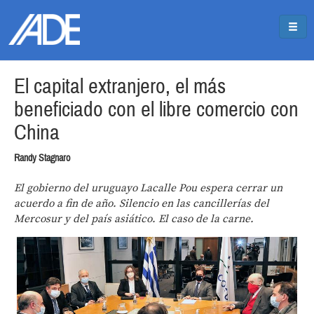
Pasar al contenido principal
Jump to main content
El capital extranjero, el más
beneficiado con el libre comercio con
China
Randy Stagnaro
El gobierno del uruguayo Lacalle Pou espera cerrar un
acuerdo a fin de año. Silencio en las cancillerías del
Mercosur y del país asiático. El caso de la carne.