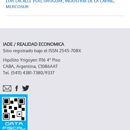
LUIS LACALLE POU
,
URUGUAY
,
INDUSTRIA DE LA CARNE
,
MERCOSUR
IADE / REALIDAD ECONOMICA
Sitio registrado bajo el ISSN 2545-708X
Hipólito Yrigoyen 1116 4° Piso
CABA, Argentina, C1086AAT
Tel. (5411) 4381-7380/9337