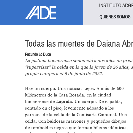
Pasar al contenido principal
Jump to main content
INSTITUTO ARG
QUIENES SOMOS
Todas las muertes de Daiana Ab
Facundo Lo Duca
La justicia bonaerense sentenció a dos años de prisi
“supervisar” la celda en la que la joven de 26 años,
propia campera el 5 de junio de 2022.
Hay un cuerpo. Una noticia. Lejos. A más de 600
kilómetros de la Casa Rosada, en la ciudad
bonaerense de
Laprida
. Un cuerpo. De espalda,
sentado en el piso, levemente adosado a los
garrotes de la celda de la Comisaría Comunal. Una
celda. Con baldosas marrones y pequeños dibujos
de romboides negros que forman hileras idénticas,