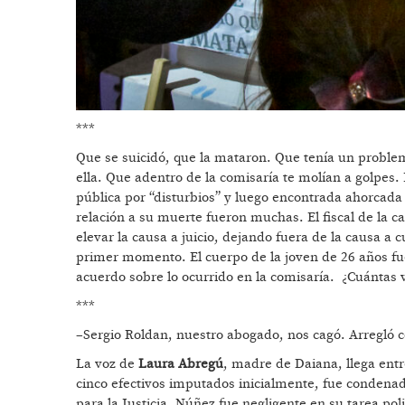
***
Que se suicidó, que la mataron. Que tenía un proble
ella. Que adentro de la comisaría te molían a golpes
pública por “disturbios” y luego encontrada ahorcada
relación a su muerte fueron muchas. El fiscal de la c
elevar la causa a juicio, dejando fuera de la causa a
primer momento. El cuerpo de la joven de 26 años fue
acuerdo sobre lo ocurrido en la comisaría. ¿Cuántas
***
–Sergio Roldan, nuestro abogado, nos cagó. Arregló c
La voz de
Laura Abregú
, madre de Daiana, llega ent
cinco efectivos imputados inicialmente, fue condenada
para la Justicia, Núñez fue negligente en su tarea po