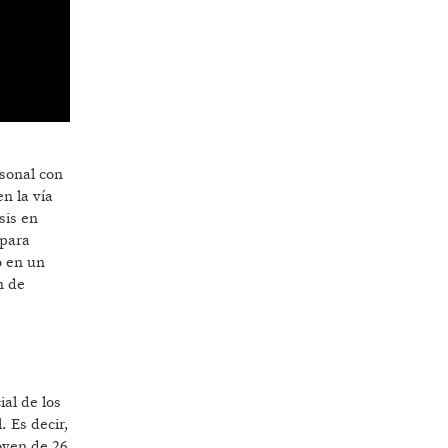
rsonal con
n la vía
sis en
 para
o en un
n de
cial de los
. Es decir,
joven de 26