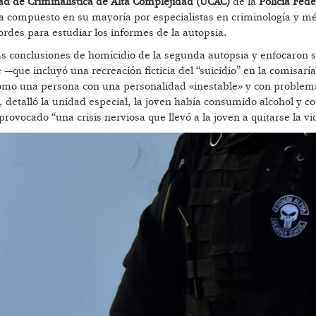
d de Criminalística de Alta Complejidad (UCAC)
de la
Policía Fede
ba compuesto en su mayoría por especialistas en criminología y m
cordes para estudiar los informes de la autopsia.
conclusiones de homicidio de la segunda autopsia y enfocaron su
—que incluyó una recreación ficticia del “suicidio” en la comisaría
 como una persona con una personalidad «inestable» y con problem
detalló la unidad especial, la joven había consumido alcohol y co
ovocado “una crisis nerviosa que llevó a la joven a quitarse la vi