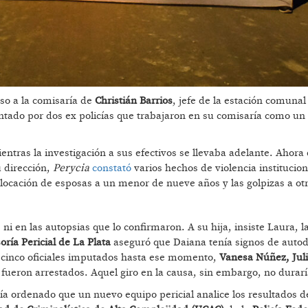
eso a la comisaría de
Christián Barrios
, jefe de la estación comunal
ntado por dos ex policías que trabajaron en su comisaría como un o
ientras la investigación a sus efectivos se llevaba adelante. Ahora
 dirección,
Perycia
constató
varios hechos de violencia institucion
colocación de esposas a un menor de nueve años y las golpizas a ot
 ni en las autopsias que lo confirmaron. A su hija, insiste Laura, 
oría Pericial de La Plata
aseguró que Daiana tenía signos de auto
 cinco oficiales imputados hasta ese momento,
Vanesa Núñez, Jul
fueron arrestados. Aquel giro en la causa, sin embargo, no dura
abía ordenado que un nuevo equipo pericial analice los resultados d