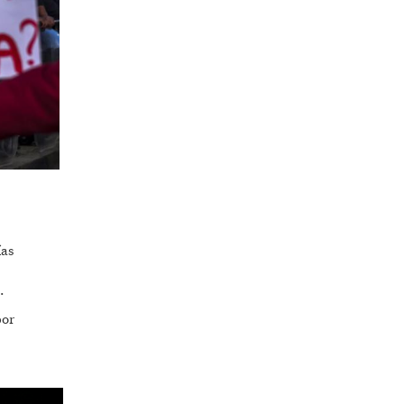
ías
.
por