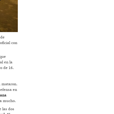
 de
ficial con
 que
al en la
ro de 16.
la mataron.
defensa en
iana
ría mucho.
e las dos