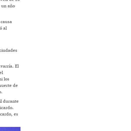
o un año
 causa
ó al
 ciudades
varría. El
el
i los
muerte de
o.
il durante
Ricardo.
icardo, es