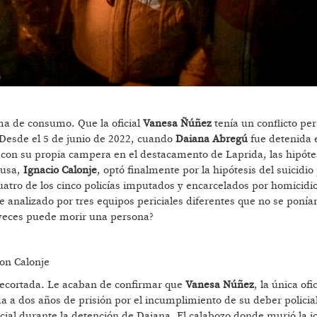
ma de consumo. Que la oficial
Vanesa Ñúñez
tenía un conflicto pe
. Desde el 5 de junio de 2022, cuando
Daiana Abregú
fue detenida e
 con su propia campera en el destacamento de Laprida, las hipóte
ausa,
Ignacio Calonje
, optó finalmente por la hipótesis del suicidio
 cuatro de los cinco policías imputados y encarcelados por homicidi
 analizado por tres equipos periciales diferentes que no se ponía
 veces puede morir una persona?
on Calonje
recortada. Le acaban de confirmar que
Vanesa Núñez
, la única ofi
 a dos años de prisión por el incumplimiento de su deber policial
licial durante la detención de Daiana. El calabozo donde murió la 