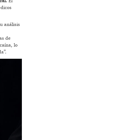
ral.
El
édicos
 análisis
as de
caína, lo
da”.