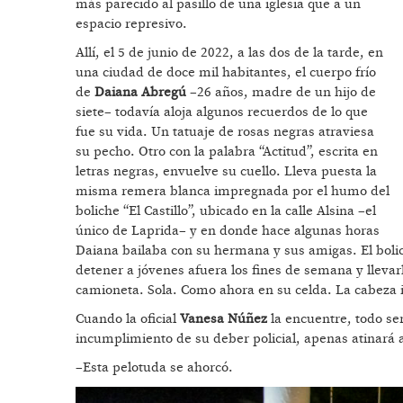
más parecido al pasillo de una iglesia que a un
espacio represivo.
Allí, el 5 de junio de 2022, a las dos de la tarde, en
una ciudad de doce mil habitantes, el cuerpo frío
de
Daiana Abregú
–26 años, madre de un hijo de
siete– todavía aloja algunos recuerdos de lo que
fue su vida. Un tatuaje de rosas negras atraviesa
su pecho. Otro con la palabra “Actitud”, escrita en
letras negras, envuelve su cuello. Lleva puesta la
misma remera blanca impregnada por el humo del
boliche “El Castillo”, ubicado en la calle Alsina –el
único de Laprida– y en donde hace algunas horas
Daiana bailaba con su hermana y sus amigas. El bolic
detener a jóvenes afuera los fines de semana y lleva
camioneta. Sola. Como ahora en su celda. La cabeza in
Cuando la oficial
Vanesa Núñez
la encuentre, todo se
incumplimiento de su deber policial, apenas atinará a
–Esta pelotuda se ahorcó.