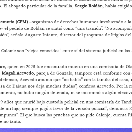
 El abogado particular de la familia,
Sergio Roldán
, había exigid
Memoria (CPM)
–organismo de derechos humanos involucrado a la
o– el pedido de Roldán se sintió como “una traición”. “No acompañ
ión”, señala Augusto Infante, director del programa de litigios del
Calonje son “viejos conocidos” entre sí del sistema judicial en las
me
, quien en 2025 fue encontrado muerto en una comisaría de Ola
.
Magali Acevedo,
pareja de Gonzalo, tampoco está conforme con 
efensor, Acevedo apunta que “no habla” con la familia del caso, n
usa de Daiana nos deja muchas dudas”, confiesa Acevedo. Por la 
momento, no hubo ningún detenido, ni se incriminó a algún efectiv
9 años que murió bajo custodia policial en una comisaría de Tand
e mi hijo, siempre jugó a favor de la versión policial”, denuncia 
 impunes”. El que busca las pruebas que no pide Calonje, cuenta R
e no tanto.