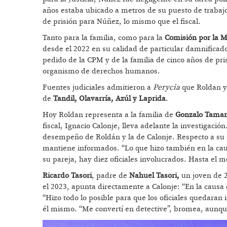
años estaba ubicado a metros de su puesto de trabajo.
de prisión para Núñez, lo mismo que el fiscal.
Tanto para la familia, como para la
Comisión por la 
desde el 2022 en su calidad de particular damnificad
pedido de la CPM y de la familia de cinco años de pris
organismo de derechos humanos.
Fuentes judiciales admitieron a
Perycia
que Roldan y 
de
Tandil, Olavarría, Azúl y Laprida
.
Hoy Roldan representa a la familia de
Gonzalo Tama
fiscal, Ignacio Calonje, lleva adelante la investigación
desempeño de Roldán y la de Calonje. Respecto a su d
mantiene informados. “Lo que hizo también en la ca
su pareja, hay diez oficiales involucrados. Hasta el 
Ricardo Tasori
, padre de
Nahuel Tasori,
un joven de 2
el 2023, apunta directamente a Calonje: “En la causa d
“Hizo todo lo posible para que los oficiales quedaran
él mismo. “Me convertí en detective”, bromea, aunqu