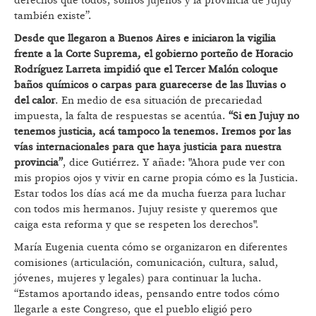
derechos que todos, somos jujeños y la provincia de Jujuy
también existe”.
Desde que llegaron a Buenos Aires e iniciaron la vigilia
frente a la Corte Suprema, el gobierno porteño de Horacio
Rodríguez Larreta impidió que el Tercer Malón coloque
baños químicos o carpas para guarecerse de las lluvias o
del calor
. En medio de esa situación de precariedad
impuesta, la falta de respuestas se acentúa.
“Si en Jujuy no
tenemos justicia, acá tampoco la tenemos. Iremos por las
vías internacionales para que haya justicia para nuestra
provincia”
, dice Gutiérrez. Y añade: "Ahora pude ver con
mis propios ojos y vivir en carne propia cómo es la Justicia.
Estar todos los días acá me da mucha fuerza para luchar
con todos mis hermanos. Jujuy resiste y queremos que
caiga esta reforma y que se respeten los derechos".
María Eugenia cuenta cómo se organizaron en diferentes
comisiones (articulación, comunicación, cultura, salud,
jóvenes, mujeres y legales) para continuar la lucha.
“Estamos aportando ideas, pensando entre todos cómo
llegarle a este Congreso, que el pueblo eligió pero