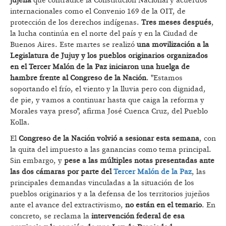
jujeña
que contradice la Constitución Nacional y acuerdos
internacionales como el Convenio 169 de la OIT, de
protección de los derechos indígenas.
Tres meses después
,
la lucha continúa en el norte del país y en la Ciudad de
Buenos Aires. Este martes se realizó
una movilización a la
Legislatura de Jujuy y los pueblos originarios organizados
en el Tercer Malón de la Paz iniciaron una huelga de
hambre frente al Congreso de la Nación
. "Estamos
soportando el frío, el viento y la lluvia pero con dignidad,
de pie, y vamos a continuar hasta que caiga la reforma y
Morales vaya preso", afirma José Cuenca Cruz, del Pueblo
Kolla.
El
Congreso de la Nación volvió a sesionar esta semana
, con
la quita del impuesto a las ganancias como tema principal.
Sin embargo, y
pese a las múltiples notas presentadas ante
las dos cámaras por parte del
Tercer Malón de la Paz
, las
principales demandas vinculadas a la situación de los
pueblos originarios y a la defensa de los territorios jujeños
ante el avance del extractivismo,
no están en el temario
. En
concreto, se reclama la
intervención federal de esa