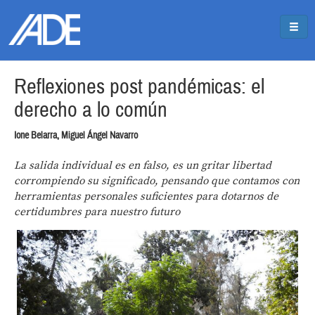
Pasar al contenido principal
Jump to main content
Reflexiones post pandémicas: el
derecho a lo común
Ione Belarra, Miguel Ángel Navarro
La salida individual es en falso, es un gritar libertad
corrompiendo su significado, pensando que contamos con
herramientas personales suficientes para dotarnos de
certidumbres para nuestro futuro