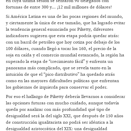
en cuya última sesión se sentaron 90 delegados con
fortunas de entre 300 y… ¡12 mil millones de dólares!
Si América Latina es una de las pocas regiones del mundo,
y ciertamente la única de ese tamaño, que ha logrado evitar
la tendencia general enunciada por Piketty, diferentes
indicadores sugieren que esta etapa podría quedar atrás:
con un barril de petróleo que hoy cotiza por debajo de los
100 dólares, cuando llegó a tocar los 160, el precio de la
soja en caída y el comercio mundial estancado, la región ha
superado la etapa de “crecimiento fácil” y enfrenta un
panorama más complicado, que se revela tanto en la
intuición de que el “pico distributivo” ha quedado atrás
como en las mayores dificultades políticas que enfrentan
los gobiernos de izquierda para conservar el poder.
Por eso el hallazgo de Piketty debería llevarnos a considerar
las opciones futuras con mucho cuidado, aunque todavía
queda por analizar con más profundidad qué tipo de
desigualdad será la del siglo XXI, que después de 150 años
de construcción igualitarista no podrá ser idéntica a la
desigualdad aristocrática del XIX: una desigualdad