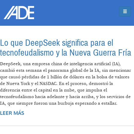
Pasar al contenido principal
Jump to main content
Lo que DeepSeek significa para el
tecnofeudalismo y la Nueva Guerra Fría
DeepSeek, una empresa china de inteligencia artificial (IA),
cambió esta semana el panorama global de la IA, sin mencionar
que causó pérdidas de 1 billón de dólares en la bolsa de valores
de Nueva York y el NASDAC. En el proceso, demostró la
diferencia entre el capital en la nube, que impulsa el
tecnofeudalismo hacia adelante y hacia arriba, y los servicios de
IA, que siempre fueron una burbuja esperando a estallar.
LEER MÁS
SOBRE LO QUE DEEPSEEK SIGNIFICA PARA EL
TECNOFEUDALISMO Y LA NUEVA GUERRA
FRÍA