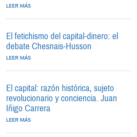
LEER MÁS
SOBRE EL ESTADO Y LA COOPERACIÓN
INTERNACIONAL SEGÚN LA
GLOBALIZACIÓN ECONÓMICA
El fetichismo del capital-dinero: el
debate Chesnais-Husson
LEER MÁS
SOBRE EL FETICHISMO DEL CAPITAL-
DINERO: EL DEBATE CHESNAIS-HUSSON
El capital: razón histórica, sujeto
revolucionario y conciencia. Juan
Iñigo Carrera
LEER MÁS
SOBRE EL CAPITAL: RAZÓN HISTÓRICA,
SUJETO REVOLUCIONARIO Y CONCIENCIA.
JUAN IÑIGO CARRERA