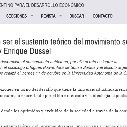
ENTINO PARA EL DESARROLLO ECONÓMICO
SECCIONES
REVISTA
BUSCAR
CONTACTO
 ser el sustento teórico del movimiento so
y Enrique Dussel
esprecian el pensamiento autóctono, por ello el reto es lograr la
on el sociólogo ortugués Boaventura de Sousa Santos y el filósofo arge
e realizó el viernes 11 de octubre en la Universidad Autónoma de la 
exiones en torno del desafío que tiene la universidad latinoameri
consumista exacerbado por el libre mercado y la ideología capitali
desde los oprimidos y excluidos de la sociedad a través de la con
l sustento teórico del movimiento social que con sus acciones de re