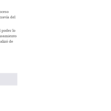
roceso
ravía del
 poder lo
ensamiento
alizó de