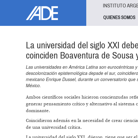
Pasar al contenido principal
Jump to main content
INSTITUTO ARG
QUIENES SOMOS
La universidad del siglo XXI debe
coinciden Boaventura de Sousa 
Las universidades en América Latina son eurocéntricas y d
descolonización epistemológica depsde el sur, coincidier
mexicano Enrique Dussel, durante un conversatorio que s
México.
Ambos científicos sociales hicieron concienzudas refl
generar pensamiento crítico y alternativo al sistema 
dominante.
Coincidieron además en la necesidad de crear ciencia 
de una universidad crítica.
La universidad del siglo XXI, dijeron, tiene que ser e