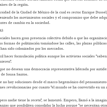
íses de la región.
rsidad de la Ciudad de México de la cual es rector Enrique Dussel
 teniendo los movimientos sociales y el compromiso que debe adqui
entes de cambio en la sociedad.
AS
ociales hacen gran presencia colectiva debido a que las organizaci
us formas de politización tomándose las calles, las plazas públicas
 han sido colonizados por los mercados.
cil hacer formulación política aunque los activistas sociales "sab
uieren".
 que no desean una democracia representativa liderada por antid
ó de Sousa Santos.
n que no hay soluciones desde el marco hegemónico del pensamiento
iones revolucionarias por cuanto "el mundo se ha convertido en un 
ero nadie tiene la receta", se lamentó. Empero, llamó a la imagin
nzas que posibiliten consolidar la lucha porque "se necesitan otr