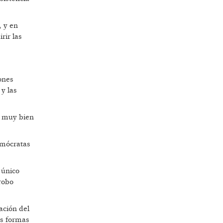
, y en
rir las
ones
 y las
en muy bien
emócratas
 único
robo
ación del
as formas