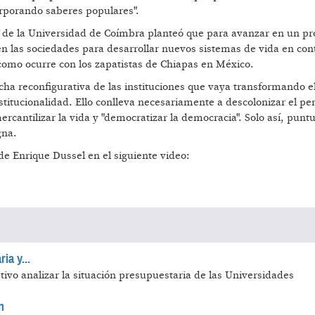
rporando saberes populares".
sor de la Universidad de Coímbra planteó que para avanzar en un p
n las sociedades para desarrollar nuevos sistemas de vida en cont
 como ocurre con los zapatistas de Chiapas en México.
a reconfigurativa de las instituciones que vaya transformando el
institucionalidad. Ello conlleva necesariamente a descolonizar el p
rcantilizar la vida y "democratizar la democracia". Solo así, puntu
gna.
e Enrique Dussel en el siguiente video:
ia y...
ivo analizar la situación presupuestaria de las Universidades
n