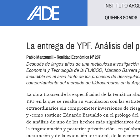
Pasar al contenido principal
Jump to main content
INSTITUTO ARG
QUIENES SOMOS
La entrega de YPF. Análisis del 
Pablo Manzanelli - Realidad Económica Nº 287
Después de largos años de una meticulosa investigación 
Economía y Tecnología de la FLACSO, Mariano Barrera publ
ineludible en el área tanto de los procesos de desregulac
comportamiento del mercado de hidrocarburos en la Arge
La obra trasciende la especificidad de la temática ab
YPF en la que se resalta su vinculación con las estra
extraordinarios sin comprometer inversiones de riesgo
y -como sostiene Eduardo Basualdo en el prólogo del 
de análisis de uno de los hechos más significativos d
la fragmentación y posterior privatización -en palabr
facturación y de la extensión territorial, de la econom