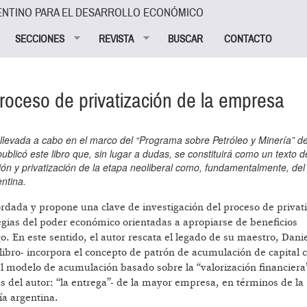
ENTINO PARA EL DESARROLLO ECONÓMICO
SECCIONES
REVISTA
BUSCAR
CONTACTO
proceso de privatización de la empresa
llevada a cabo en el marco del “Programa sobre Petróleo y Minería” d
icó este libro que, sin lugar a dudas, se constituirá como un texto d
ión y privatización de la etapa neoliberal como, fundamentalmente, del
ntina.
ordada y propone una clave de investigación del proceso de privat
tegias del poder económico orientadas a apropiarse de beneficios
. En este sentido, el autor rescata el legado de su maestro, Dani
libro- incorpora el concepto de patrón de acumulación de capital 
el modelo de acumulación basado sobre la “valorización financiera
as del autor: “la entrega”- de la mayor empresa, en términos de la
ía argentina.