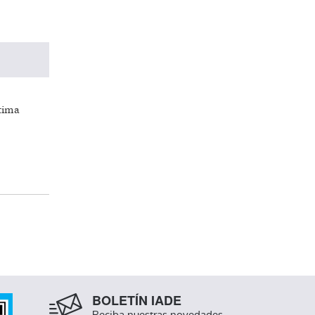
ltima
BOLETÍN IADE
Reciba nuestras novedades