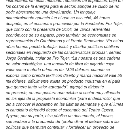
instrumentarían esas medidas: reducción de impuestos, baja en
los costos de la energía para el sector, aunque se cuidó de no
pedir abiertamente una devaluación. Un lenguaje
diametralmente opuesto fue el que se escuchó, 48 horas
después, en el encuentro promovido por la Fundación Pro Tejer,
que contó con la presencia de Scioli, de varios referentes
económicos de su espacio, pero también de economistas en
representación de Cambiemos y el Frente Renovador. “En estos
años hemos podido trabajar, influir y diseñar políticas públicas
sectoriales en resguardo de las características propias”, señaló
Jorge Sorabilla, titular de Pro Tejer. “La nuestra es una cadena
de valor estratégica, una tonelada de fibra de algodón cuyo
valor como materia prima es de 1300 dólares, cuando se
exporta como prenda textil con diseño y marca nacional vale 55
mil dólares, difícilmente exista un producto industrial en el país
que genere tanto valor agregado”, agregó el dirigente
empresario, en una postura que exhibe al sector muy alineado
en los ejes de la propuesta económica “para el desarrollo” que
dio a conocer el sciolismo en las últimas semanas y que el lunes
el candidato defendió desde el escenario del Teatro Opera.
Apyme, por su parte, hizo público un documento, el jueves,
sumándose a la propuesta de “profundizar el debate sobre las
políticas que permitan continuar y fortalecer un proyecto de