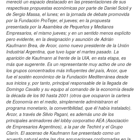
mereció un espacio destacado en las presentaciones de sus
respectivas propuestas económicas por parte de Daniel Scioli y
de Sergio Massa, el lunes; en la jornada de debate promovida
por la Fundación ProTejer, el jueves; en la propuesta
presentada por la Asamblea de Pequeños y Medianos
Empresarios, el mismo jueves; y en un sentido menos explícito
pero evidente, en la designación y asunción de Adrián
Kaufmann Brea, de Arcor, como nuevo presidente de la Unión
Industrial Argentina, que tuvo lugar el martes pasado. La
aparición de Kaufmann al frente de la UIA, en esta etapa, es
más que sugerente. Es un representante muy activo de uno de
los grupos concentrados más influyentes del país, Arcor, que
fue el sostén económico de la Fundación Mediterránea desde
sus inicios y, por tanto, principal responsable de la llegada de
Domingo Cavallo y su equipo al comando de la economía desde
la década de los 90 hasta 2001 (otros que ocuparon la cartera
de Economía en el medio, simplemente administraron el
programa monetario, la convertibilidad, que él había instalado).
Arcor, a través de Silvio Pagani, es además uno de los
principales animadores del lobby corporativo AEA (Asociación
de Empresarios Argentinos), a la par de Techint y el Grupo
Clarín. El ascenso de Kaufmann fue presentado como un
acuerdo natural entre las dos agrupaciones conformadas en la