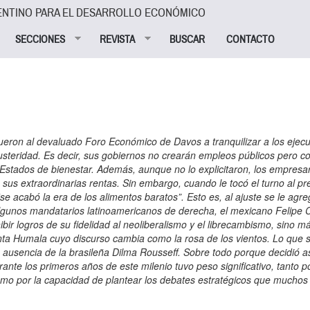
ENTINO PARA EL DESARROLLO ECONÓMICO
SECCIONES
REVISTA
BUSCAR
CONTACTO
ueron al devaluado Foro Económico de Davos a tranquilizar a los ejecu
austeridad. Es decir, sus gobiernos no crearán empleos públicos pero c
n Estados de bienestar. Además, aunque no lo explicitaron, los empresa
sus extraordinarias rentas. Sin embargo, cuando le tocó el turno al pr
“se acabó la era de los alimentos baratos”. Esto es, al ajuste se le agre
n algunos mandatarios latinoamericanos de derecha, el mexicano Felipe 
bir logros de su fidelidad al neoliberalismo y el librecambismo, sino má
anta Humala cuyo discurso cambia como la rosa de los vientos. Lo que 
ausencia de la brasileña Dilma Rousseff. Sobre todo porque decidió asi
ante los primeros años de este milenio tuvo peso significativo, tanto po
como por la capacidad de plantear los debates estratégicos que muchos