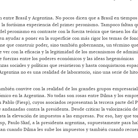
entre Brasil y Argentina. No pocos dicen que a Brasil en tiempos
a la fortísima experiencia del primer peronismo. Tampoco faltan q
 del peronismo en contraste con la fuerza teórica que tienen los di
ayudar a poner en la superficie con más rigor los temas de fondo
ene que construir poder, sino también gobernanza, un término que
e ver con la eficacia y la legitimidad de los mecanismos de admini
 de fuerzas entre los poderes económicos y las ideas hegemónicas
nzas sociales y políticas que resistieron y hasta conquistaron espac
Argentina no es una realidad de laboratorio, sino una serie de hito
también convive con la realidad de los grandes grupos empresarial
mico en la Argentina. No todas son rosas entre Dilma y los empre
n Pablo (Fiesp), cuyos asociados representan la tercera parte del 
andanadas contra la presidenta. Desde criticar la valorización del
ta la elevación de impuestos a las empresas. Por eso, hay que t
esp, Paulo Skaf, a la presidenta argentina, supuestamente para ha
ustan cuando Dilma les sube los impuestos y también cuando recue