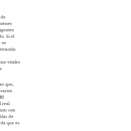
 de
uienes
rigentes
. Si el
 se
stración
ios vitales
s
es que,
sarios
PBI
 real
omar con
blar de
rda que es