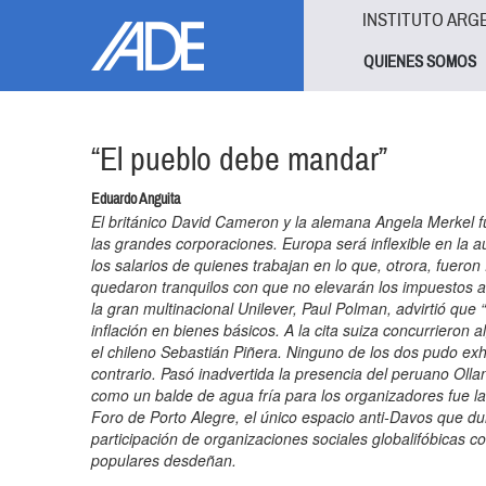
Pasar al contenido principal
Jump to main content
INSTITUTO ARG
QUIENES SOMOS
“El pueblo debe mandar”
Eduardo Anguita
El británico David Cameron y la alemana Angela Merkel f
las grandes corporaciones. Europa será inflexible en la 
los salarios de quienes trabajan en lo que, otrora, fuero
quedaron tranquilos con que no elevarán los impuestos a 
la gran multinacional Unilever, Paul Polman, advirtió que 
inflación en bienes básicos. A la cita suiza concurriero
el chileno Sebastián Piñera. Ninguno de los dos pudo exhi
contrario. Pasó inadvertida la presencia del peruano Oll
como un balde de agua fría para los organizadores fue la 
Foro de Porto Alegre, el único espacio anti-Davos que dur
participación de organizaciones sociales globalifóbicas 
populares desdeñan.