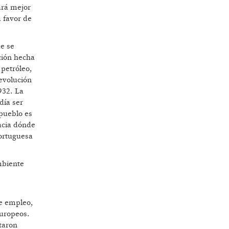
ará mejor
a favor de
e se
ación hecha
 petróleo,
evolución
932. La
día ser
pueblo es
acia dónde
portuguesa
mbiente
de empleo,
europeos.
taron