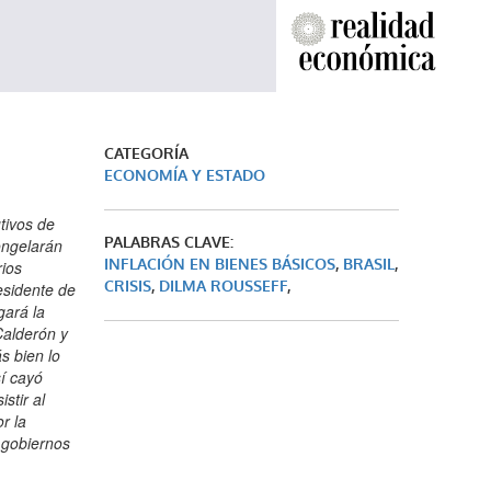
CATEGORÍA
ECONOMÍA Y ESTADO
tivos de
PALABRAS CLAVE:
ongelarán
INFLACIÓN EN BIENES BÁSICOS
,
BRASIL
,
rios
CRISIS
,
DILMA ROUSSEFF
,
esidente de
gará la
Calderón y
s bien lo
sí cayó
stir al
r la
 gobiernos