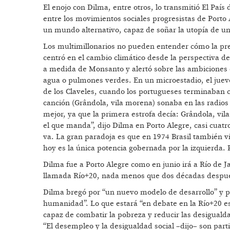
El enojo con Dilma, entre otros, lo transmitió El Paí
entre los movimientos sociales progresistas de Porto
un mundo alternativo, capaz de soñar la utopía de u
Los multimillonarios no pueden entender cómo la pres
centró en el cambio climático desde la perspectiva de 
a medida de Monsanto y alertó sobre las ambiciones de 
agua o pulmones verdes. En un microestadio, el jue
de los Claveles, cuando los portugueses terminaban c
canción (Grândola, vila morena) sonaba en las radios
mejor, ya que la primera estrofa decía: Grândola, v
el que manda”, dijo Dilma en Porto Alegre, casi cuat
va. La gran paradoja es que en 1974 Brasil también vi
hoy es la única potencia gobernada por la izquierda.
Dilma fue a Porto Alegre como en junio irá a Río de
llamada Río+20, nada menos que dos décadas después
Dilma bregó por “un nuevo modelo de desarrollo” y pid
humanidad”. Lo que estará “en debate en la Río+20 e
capaz de combatir la pobreza y reducir las desiguald
“El desempleo y la desigualdad social –dijo– son par