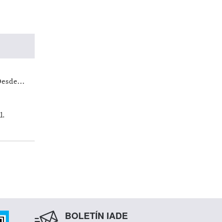
Desde...
l.
BOLETÍN IADE