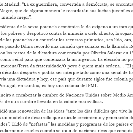
s de Madrid: “La ex guerrillera, convertida a demócrata, se encontr
 Alegre, que de alguna manera le recordarán sus luchas juveniles 
n mundo mejor”.
identa de la sexta potencia económica le da oxígeno a un foro qu
los pobres y despotricó contra la minería a cielo abierto, la sojiz
las potencias en controlar los recursos primarios, sea litio, oro,
ves pasado Dilma recordó una canción que sonaba en la llamada R
on los restos de la dictadura comenzada por Oliveira Salazar en 1
 como señal para que comenzara la insurgencia. La elección no po
ila morena/Terra da fraternidade/O povo é quem mais ordena… “El 
ro décadas después y podría ser interpretado como una señal de h
vía una dictadura y hoy, ese país que durante siglos fue colonia 
 Portugal, en cambio, es hoy una colonia del FMI.
 Janeiro a encabezar la cumbre de Naciones Unidas sobre Medio A
 de otra cumbre llevada en la cidade maravillosa.
ió una renovación de las ideas “ante los días difíciles que vive la
s un modelo de desarrollo que articule crecimiento y generación 
ades”. Tildó de “nefastas” las medidas y programas de los países 
ticularmente crueles cuando se trata de naciones ricas que conquis