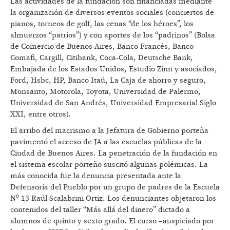
Las actividades de la fundación son financiadas mediante
la organización de diversos eventos sociales (conciertos de
pianos, torneos de golf, las cenas “de los héroes”, los
almuerzos “patrios”) y con aportes de los “padrinos” (Bolsa
de Comercio de Buenos Aires, Banco Francés, Banco
Comafi, Cargill, Citibank, Coca-Cola, Deutsche Bank,
Embajada de los Estados Unidos, Estudio Zinn y asociados,
Ford, Hsbc, HP, Banco Itaú, La Caja de ahorro y seguro,
Monsanto, Motorola, Toyota, Universidad de Palermo,
Universidad de San Andrés, Universidad Empresarial Siglo
XXI, entre otros).
El arribo del macrismo a la Jefatura de Gobierno porteña
pavimentó el acceso de JA a las escuelas públicas de la
Ciudad de Buenos Aires. La penetración de la fundación en
el sistema escolar porteño suscitó algunas polémicas. La
más conocida fue la denuncia presentada ante la
Defensoría del Pueblo por un grupo de padres de la Escuela
Nº 13 Raúl Scalabrini Ortiz. Los denunciantes objetaron los
contenidos del taller “Más allá del dinero” dictado a
alumnos de quinto y sexto grado. El curso –auspiciado por