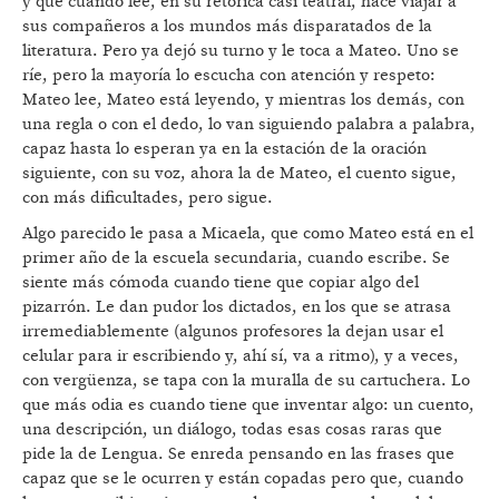
y que cuando lee, en su retórica casi teatral, hace viajar a
sus compañeros a los mundos más disparatados de la
literatura. Pero ya dejó su turno y le toca a Mateo. Uno se
ríe, pero la mayoría lo escucha con atención y respeto:
Mateo lee, Mateo está leyendo, y mientras los demás, con
una regla o con el dedo, lo van siguiendo palabra a palabra,
capaz hasta lo esperan ya en la estación de la oración
siguiente, con su voz, ahora la de Mateo, el cuento sigue,
con más dificultades, pero sigue.
Algo parecido le pasa a Micaela, que como Mateo está en el
primer año de la escuela secundaria, cuando escribe. Se
siente más cómoda cuando tiene que copiar algo del
pizarrón. Le dan pudor los dictados, en los que se atrasa
irremediablemente (algunos profesores la dejan usar el
celular para ir escribiendo y, ahí sí, va a ritmo), y a veces,
con vergüenza, se tapa con la muralla de su cartuchera. Lo
que más odia es cuando tiene que inventar algo: un cuento,
una descripción, un diálogo, todas esas cosas raras que
pide la de Lengua. Se enreda pensando en las frases que
capaz que se le ocurren y están copadas pero que, cuando