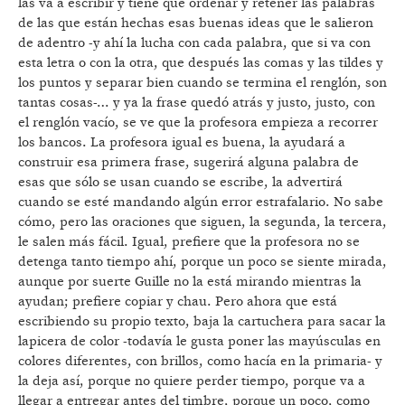
las va a escribir y tiene que ordenar y retener las palabras
de las que están hechas esas buenas ideas que le salieron
de adentro -y ahí la lucha con cada palabra, que si va con
esta letra o con la otra, que después las comas y las tildes y
los puntos y separar bien cuando se termina el renglón, son
tantas cosas-… y ya la frase quedó atrás y justo, justo, con
el renglón vacío, se ve que la profesora empieza a recorrer
los bancos. La profesora igual es buena, la ayudará a
construir esa primera frase, sugerirá alguna palabra de
esas que sólo se usan cuando se escribe, la advertirá
cuando se esté mandando algún error estrafalario. No sabe
cómo, pero las oraciones que siguen, la segunda, la tercera,
le salen más fácil. Igual, prefiere que la profesora no se
detenga tanto tiempo ahí, porque un poco se siente mirada,
aunque por suerte Guille no la está mirando mientras la
ayudan; prefiere copiar y chau. Pero ahora que está
escribiendo su propio texto, baja la cartuchera para sacar la
lapicera de color -todavía le gusta poner las mayúsculas en
colores diferentes, con brillos, como hacía en la primaria- y
la deja así, porque no quiere perder tiempo, porque va a
llegar a entregar antes del timbre, porque un poco, como