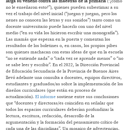
larga su veneno contra las maestras de la primaria
(“¿cómo
no le enseñaron esto?”), quienes pueden subestimar a su
vez el trabajo del nivel inicial (“juegan y juegan, pero los
nenes no conocen las letras y sus sonidos”) tanto como un
docente universitario puede hacerlo con uno del nivel
medio (“en su vida los hicieron escribir una monografía”).
Las mamás que esperan en la puerta y comentan los
resultados de los boletines o, en casos, los propios pibes
son quienes machacan con estas ideas de que en la escuela
“no se entiende nada” o “cada vez se aprende menos” o “no
se sabe leer y escribir”. En el 2022, la Dirección Provincial
de Educación Secundaria de la Provincia de Buenos Aires
llevó adelante una consulta a docentes, equipos directivos,
estudiantes y graduados/as sobre la implementación de los
diseños curriculares (que están en proceso de
actualización).
El informe
sostiene entre sus conclusiones
que “docentes y directoras/es coinciden en señalar que
todos los espacios curriculares deberían profundizar la
lectura, escritura, redacción, desarrollo de la
argumentación y la formación del pensamiento crítico de
cada una de las disciplinas”. Un mosaico de advertencias.