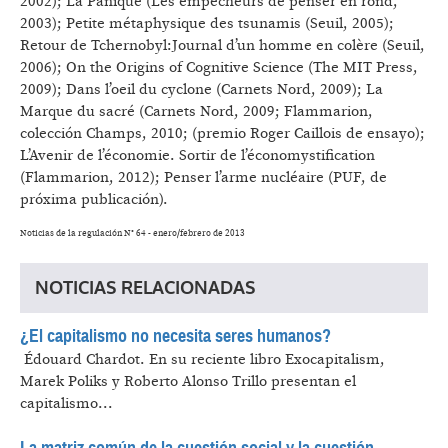
2002); La Panique (Les empêcheurs de penser en rond,
2003); Petite métaphysique des tsunamis (Seuil, 2005);
Retour de Tchernobyl:Journal d’un homme en colère (Seuil,
2006); On the Origins of Cognitive Science (The MIT Press,
2009); Dans l’oeil du cyclone (Carnets Nord, 2009); La
Marque du sacré (Carnets Nord, 2009; Flammarion,
colección Champs, 2010; (premio Roger Caillois de ensayo);
L’Avenir de l’économie. Sortir de l’économystification
(Flammarion, 2012); Penser l’arme nucléaire (PUF, de
próxima publicación).
Noticias de la regulación N° 64 - enero/febrero de 2013
NOTICIAS RELACIONADAS
¿El capitalismo no necesita seres humanos?
​ Édouard Chardot.
En su reciente libro Exocapitalism,
Marek Poliks y Roberto Alonso Trillo presentan el
capitalismo...