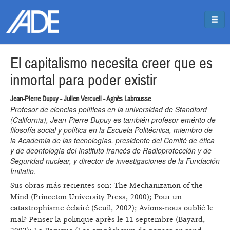
Pasar al contenido principal
Jump to main content
El capitalismo necesita creer que es
inmortal para poder existir
Jean-Pierre Dupuy - Julien Vercueil - Agnès Labrousse
Profesor de ciencias políticas en la universidad de Standford
(California), Jean-Pierre Dupuy es también profesor emérito de
filosofía social y política en la Escuela Politécnica, miembro de
la Academia de las tecnologías, presidente del Comité de ética
y de deontología del Instituto francés de Radioprotección y de
Seguridad nuclear, y director de investigaciones de la Fundación
Imitatio.
Sus obras más recientes son: The Mechanization of the
Mind (Princeton University Press, 2000); Pour un
catastrophisme éclairé (Seuil, 2002); Avions-nous oublié le
mal? Penser la politique après le 11 septembre (Bayard,