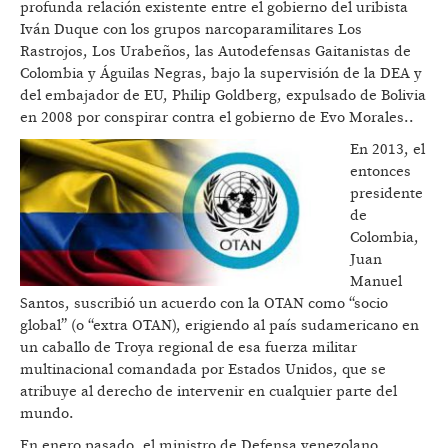
profunda relación existente entre el gobierno del uribista
Iván Duque con los grupos narcoparamilitares Los
Rastrojos, Los Urabeños, las Autodefensas Gaitanistas de
Colombia y Águilas Negras, bajo la supervisión de la DEA y
del embajador de EU, Philip Goldberg, expulsado de Bolivia
en 2008 por conspirar contra el gobierno de Evo Morales..
En 2013, el
entonces
presidente
de
Colombia,
Juan
Manuel
Santos, suscribió un acuerdo con la OTAN como “socio
global” (o “extra OTAN), erigiendo al país sudamericano en
un caballo de Troya regional de esa fuerza militar
multinacional comandada por Estados Unidos, que se
atribuye al derecho de intervenir en cualquier parte del
mundo.
En enero pasado, el ministro de Defensa venezolano,