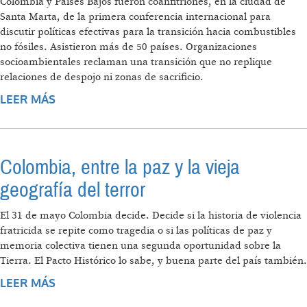
Colombia y Países Bajos fueron coanfitriones, en la ciudad de
Santa Marta, de la primera conferencia internacional para
discutir políticas efectivas para la transición hacia combustibles
no fósiles. Asistieron más de 50 países. Organizaciones
socioambientales reclaman una transición que no replique
relaciones de despojo ni zonas de sacrificio.
LEER MÁS
SOBRE PRIMERA CONFERENCIA SOBRE EL
FIN DE LOS COMBUSTIBLES FÓSILES:
ENERGÍA PARA QUÉ Y PARA QUIÉN
Colombia, entre la paz y la vieja
geografía del terror
El 31 de mayo Colombia decide. Decide si la historia de violencia
fratricida se repite como tragedia o si las políticas de paz y
memoria colectiva tienen una segunda oportunidad sobre la
Tierra. El Pacto Histórico lo sabe, y buena parte del país también.
LEER MÁS
SOBRE COLOMBIA, ENTRE LA PAZ Y LA VIEJA
GEOGRAFÍA DEL TERROR