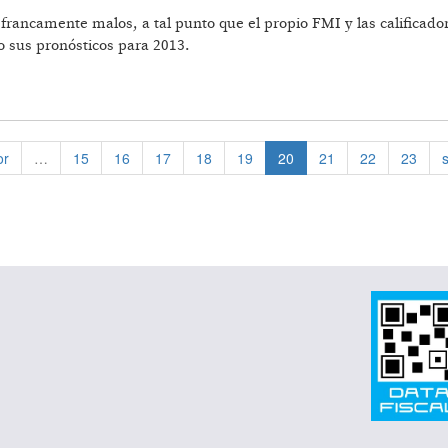
francamente malos, a tal punto que el propio FMI y las calificador
o sus pronósticos para 2013.
or
…
15
16
17
18
19
20
21
22
23
s