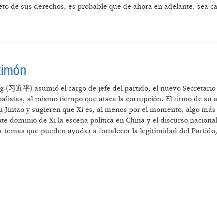
eto de sus derechos, es probable que de ahora en adelante, sea cada
ICA ¿CHINA EN LA TORMENTA?
timón
g (习近平) asumió el cargo de jefe del partido, el nuevo Secretario 
nalistas, al mismo tiempo que ataca la corrupción. El ritmo de su
 Jintao y sugieren que Xi es, al menos por el momento, algo más q
ente dominio de Xi la escena política en China y el discurso nacion
r temas que pueden ayudar a fortalecer la legitimidad del Partid
E CON EL TIMÓN