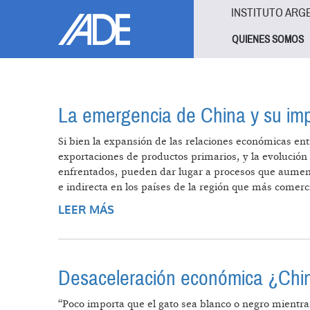
Pasar al contenido principal
Jump to main content
INSTITUTO ARG
QUIENES SOMOS
La emergencia de China y su impa
Si bien la expansión de las relaciones económicas ent
exportaciones de productos primarios, y la evolución
enfrentados, pueden dar lugar a procesos que aumente
e indirecta en los países de la región que más comerc
LEER MÁS
SOBRE LA EMERGENCIA DE CHINA 
Desaceleración económica ¿Chin
“Poco importa que el gato sea blanco o negro mientras