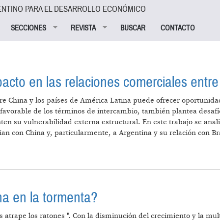
ENTINO PARA EL DESARROLLO ECONÓMICO
SECCIONES
REVISTA
BUSCAR
CONTACTO
cto en las relaciones comerciales entre 
re China y los países de América Latina puede ofrecer oportunidad
 favorable de los términos de intercambio, también plantea desafí
n su vulnerabilidad externa estructural. En este trabajo se anal
ian con China y, particularmente, a Argentina y su relación con Bra
Y SU IMPACTO EN LAS RELACIONES COMERCIALES ENT
a en la tormenta?
 atrape los ratones ". Con la disminución del crecimiento y la mult