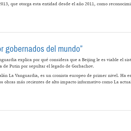
13, que otorga esta entidad desde el año 2011, como reconocimien
PREMIO ECONOMISTA MARXISTA 2013: “EL CAMINO ES
jor gobernados del mundo”
nguardia explica por qué considera que a Beijing le es viable el s
ia de Putin por sepultar el legado de Gorbachov.
alán La Vanguardia, es un cronista europeo de primer nivel. Ha esc
dos obras más recientes de alto impacto informativo como La actu
AÍSES MEJOR GOBERNADOS DEL MUNDO”