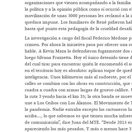
organizaciones que vienen acompañando a la familia 
la política y a la opinión pública como sí ocurrió co
movilización de unas 3000 personas les reclamó a la i
quedara impune. Los familiares de René pidieron habla
hasta qué punto esta pedagogía de la crueldad desafía
La investigación a cargo del fiscal Federico Medone 
crimen. Por ahora la iniciativa pasa por ofrecer una
hable. A Kevin Maza lo defendieron fugazmente dos a
luego Silvana Frazzetta. Hoy el único detenido tiene 
del cual tirar para encontrar quién le encomendó el a
en el territorio hoy es absoluto: aplican toque de q
inteligencia. Unos kilómetros más al sudoeste, por el
calles se combina con las obras en construcción, qu
cuadra a cuadra con armas largas de grueso calibre. 
la ruta 3 yendo hacia el km 35; la otra banda se mue
une a Los Ceibos con Los Álamos. El Movimiento de T
la pandemia. Nadie entraba excepto los cartoneros ha
arriba…, lo que sabemos es que tienen mucha infraes
de comunicación”, dice Juan del MTE. “Desde 2015 e
apareciendo los más pesados. Y más o menos hace 3