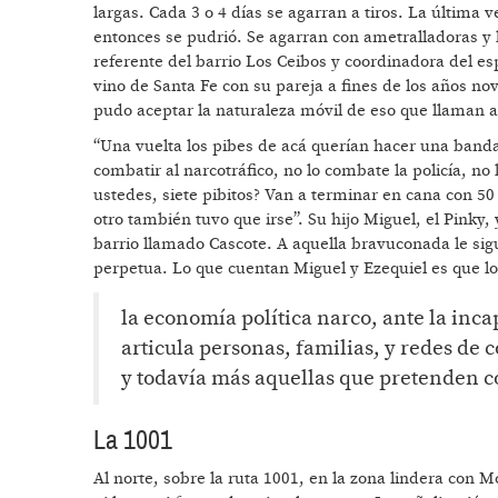
largas. Cada 3 o 4 días se agarran a tiros. La última 
entonces se pudrió. Se agarran con ametralladoras y 
referente del barrio Los Ceibos y coordinadora del e
vino de Santa Fe con su pareja a fines de los años nov
pudo aceptar la naturaleza móvil de eso que llaman 
“Una vuelta los pibes de acá querían hacer una banda
combatir al narcotráfico, no lo combate la policía, n
ustedes, siete pibitos? Van a terminar en cana con 5
otro también tuvo que irse”. Su hijo Miguel, el Pinky,
barrio llamado Cascote. A aquella bravuconada le sig
perpetua. Lo que cuentan Miguel y Ezequiel es que los
la economía política narco, ante la inca
articula personas, familias, y redes de
y todavía más aquellas que pretenden con
La 1001
Al norte, sobre la ruta 1001, en la zona lindera con