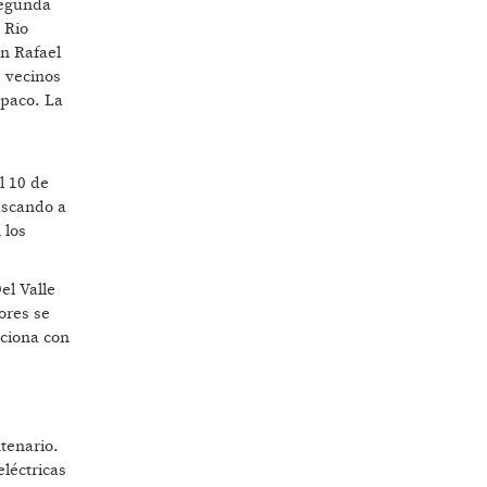
segunda
 Rio
n Rafael
e vecinos
 paco. La
l 10 de
uscando a
 los
el Valle
ores se
aciona con
ntenario.
eléctricas