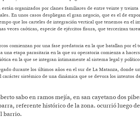
a están organizados por clanes familiares de entre veinte y treinta
nales. En unos casos despliegan el gran negocio, que es el de expor
empo que los carteles de integración vertical que tenemos en el i
s veces caóticas, especie de ejércitos fisura, que tercerizan tarea
os comienzan por una fase predatoria en la que batallan por el te
 a una etapa parasitaria en la que su operatoria comienza a hacer
ótica en la que se integran íntimamente al sistema legal y político
gado durante los últimos años en el sur de La Matanza, donde u
el carácter sistémico de una dinámica que se devora los intentos d
oberto sabo en ramos mejía, en san cayetano dos pibe
arra, referente histórico de la zona. ocurrió luego d
l barrio.