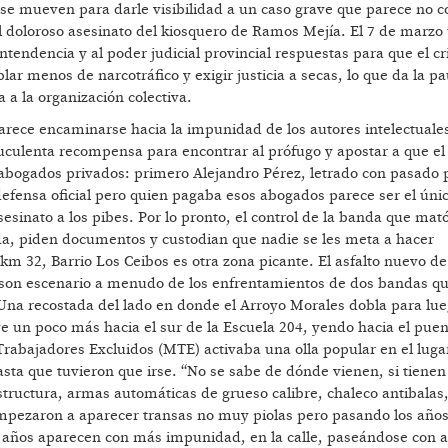
se mueven para darle visibilidad a un caso grave que parece no 
n el doloroso asesinato del kiosquero de Ramos Mejía. El 7 de marzo
ntendencia y al poder judicial provincial respuestas para que el c
r menos de narcotráfico y exigir justicia a secas, lo que da la p
 a la organización colectiva.
parece encaminarse hacia la impunidad de los autores intelectuale
 suculenta recompensa para encontrar al prófugo y apostar a que el
bogados privados: primero Alejandro Pérez, letrado con pasado po
defensa oficial pero quien pagaba esos abogados parece ser el únic
sesinato a los pibes. Por lo pronto, el control de la banda que mat
ueda, piden documentos y custodian que nadie se les meta a hacer
 km 32, Barrio Los Ceibos es otra zona picante. El asfalto nuevo d
e son escenario a menudo de los enfrentamientos de dos bandas q
Una recostada del lado en donde el Arroyo Morales dobla para lue
ve un poco más hacia el sur de la Escuela 204, yendo hacia el pue
rabajadores Excluidos (MTE) activaba una olla popular en el luga
sta que tuvieron que irse. “No se sabe de dónde vienen, si tiene
tructura, armas automáticas de grueso calibre, chaleco antibalas
mpezaron a aparecer transas no muy piolas pero pasando los años
 años aparecen con más impunidad, en la calle, paseándose con 