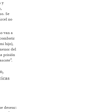
a y
a,
mo. Se
árcel no
no van a
 combatir
i hijo),
 menor del
a prisión
ascote”.
o,
ricas
ue desear: