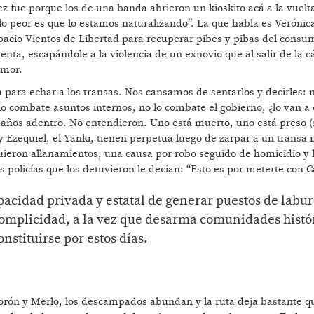
vez fue porque los de una banda abrieron un kioskito acá a la vuelt
lo peor es que lo estamos naturalizando”. La que habla es Verónic
spacio Vientos de Libertad para recuperar pibes y pibas del consu
enta, escapándole a la violencia de un exnovio que al salir de la c
amor.
 para echar a los transas. Nos cansamos de sentarlos y decirles: 
o lo combate asuntos internos, no lo combate el gobierno, ¿lo van a
0 años adentro. No entendieron. Uno está muerto, uno está preso (m
 y Ezequiel, el Yanki, tienen perpetua luego de zarpar a un transa
uieron allanamientos, una causa por robo seguido de homicidio y l
 policías que los detuvieron le decían: “Esto es por meterte con C
pacidad privada y estatal de generar puestos de labur
 complicidad, a la vez que desarma comunidades histó
stituirse por estos días.
 Morón y Merlo, los descampados abundan y la ruta deja bastante q