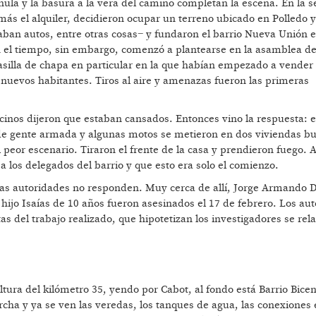
n nula y la basura a la vera del camino completan la escena. En la 
ás el alquiler, decidieron ocupar un terreno ubicado en Polledo y
ban autos, entre otras cosas− y fundaron el barrio Nueva Unión e
on el tiempo, sin embargo, comenzó a plantearse en la asamblea d
casilla de chapa en particular en la que habían empezado a vender
 nuevos habitantes. Tiros al aire y amenazas fueron las primeras
cinos dijeron que estaban cansados. Entonces vino la respuesta: e
 de gente armada y algunas motos se metieron en dos viviendas b
 peor escenario. Tiraron el frente de la casa y prendieron fuego. A
a los delegados del barrio y que esto era solo el comienzo.
las autoridades no responden. Muy cerca de allí, Jorge Armando D
jo Isaías de 10 años fueron asesinados el 17 de febrero. Los aut
s del trabajo realizado, que hipotetizan los investigadores se rel
altura del kilómetro 35, yendo por Cabot, al fondo está Barrio Bice
rcha y ya se ven las veredas, los tanques de agua, las conexiones 