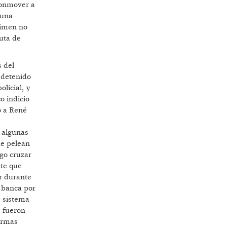
conmover a
 una
rimen no
auta de
s del
 detenido
licial, y
o indicio
ó a René
e algunas
ue pelean
go cruzar
nte que
r durante
n banca por
, sistema
 fueron
armas