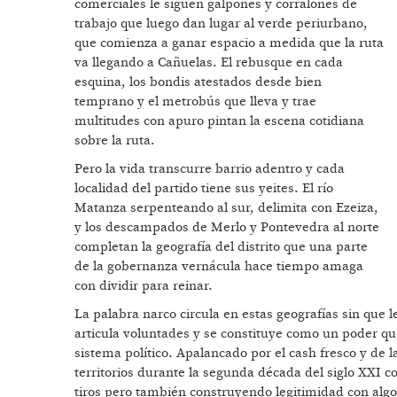
comerciales le siguen galpones y corralones de
trabajo que luego dan lugar al verde periurbano,
que comienza a ganar espacio a medida que la ruta
va llegando a Cañuelas. El rebusque en cada
esquina, los bondis atestados desde bien
temprano y el metrobús que lleva y trae
multitudes con apuro pintan la escena cotidiana
sobre la ruta.
Pero la vida transcurre barrio adentro y cada
localidad del partido tiene sus yeites. El río
Matanza serpenteando al sur, delimita con Ezeiza,
y los descampados de Merlo y Pontevedra al norte
completan la geografía del distrito que una parte
de la gobernanza vernácula hace tiempo amaga
con dividir para reinar.
La palabra narco circula en estas geografías sin que
articula voluntades y se constituye como un poder que
sistema político. Apalancado por el cash fresco y de la
territorios durante la segunda década del siglo XXI c
tiros pero también construyendo legitimidad con algo