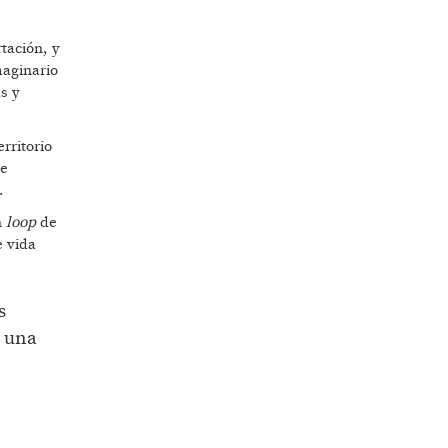
tación, y
maginario
s y
rritorio
se
.
n
loop
de
e vida
s
e una