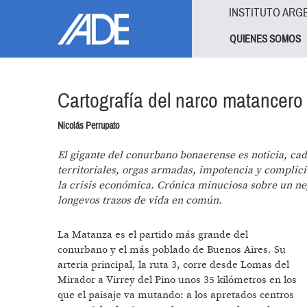
Pasar al contenido principal
Jump to main content
INSTITUTO ARG
QUIENES SOMOS
Cartografía del narco matancero
Nicolás Perrupato
El gigante del conurbano bonaerense es noticia, ca
territoriales, orgas armadas, impotencia y compli
la crisis económica. Crónica minuciosa sobre un ne
longevos trazos de vida en común.
La Matanza es el partido más grande del
conurbano y el más poblado de Buenos Aires. Su
arteria principal, la ruta 3, corre desde Lomas del
Mirador a Virrey del Pino unos 35 kilómetros en los
que el paisaje va mutando: a los apretados centros