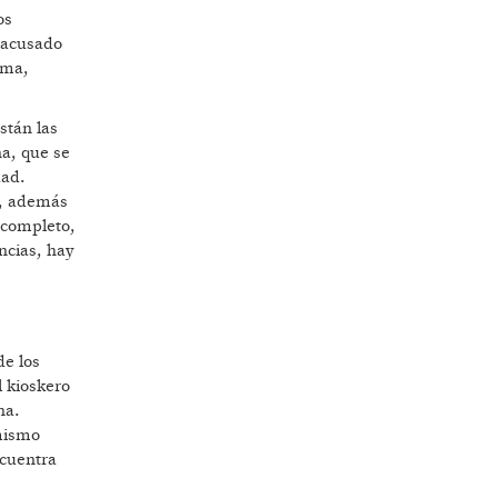
os
y acusado
ama,
stán las
a, que se
dad.
s, además
 completo,
ncias, hay
de los
 kioskero
na.
 mismo
ncuentra