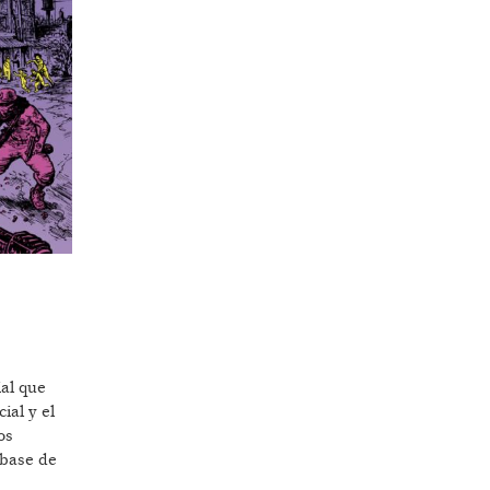
ial que
ial y el
os
 base de