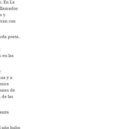
r. En La
 llamados
s y
tran con
uda posta.
s
s en las
e
ana y a
ámica
iones de
 de las
tanza
l año hubo