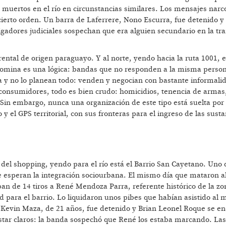
 muertos en el río en circunstancias similares. Los mensajes narc
r cierto orden. Un barra de Laferrere, Nono Escurra, fue detenido 
tigadores judiciales sospechan que era alguien secundario en la tr
rental de origen paraguayo. Y al norte, yendo hacia la ruta 1001, e
edomina es una lógica: bandas que no responden a la misma person
ía y no lo planean todo: venden y negocian con bastante informali
s consumidores, todo es bien crudo: homicidios, tenencia de arma
. Sin embargo, nunca una organización de este tipo está suelta por
 el GPS territorial, con sus fronteras para el ingreso de las susta
 del shopping, yendo para el río está el Barrio San Cayetano. Uno 
 esperan la integración sociourbana. El mismo día que mataron al
an de 14 tiros a René Mendoza Parra, referente histórico de la zo
 para el barrio. Lo liquidaron unos pibes que habían asistido al
Kevin Maza, de 21 años, fue detenido y Brian Leonel Roque se e
star claros: la banda sospechó que René los estaba marcando. Las