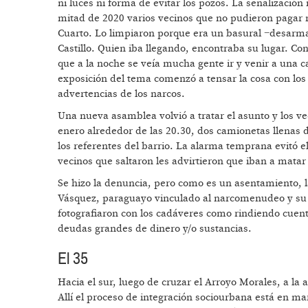
ni luces ni forma de evitar los pozos. La señalizació
mitad de 2020 varios vecinos que no pudieron pagar m
Cuarto. Lo limpiaron porque era un basural −desarma
Castillo. Quien iba llegando, encontraba su lugar. C
que a la noche se veía mucha gente ir y venir a una 
exposición del tema comenzó a tensar la cosa con los
advertencias de los narcos.
Una nueva asamblea volvió a tratar el asunto y los ve
enero alrededor de las 20.30, dos camionetas llenas
los referentes del barrio. La alarma temprana evitó el
vecinos que saltaron les advirtieron que iban a matar 
Se hizo la denuncia, pero como es un asentamiento, 
Vásquez, paraguayo vinculado al narcomenudeo y su hi
fotografiaron con los cadáveres como rindiendo cuenta
deudas grandes de dinero y/o sustancias.
El 35
Hacia el sur, luego de cruzar el Arroyo Morales, a la 
Allí el proceso de integración sociourbana está en ma