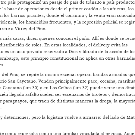
tro país protagonizó un pasaje de país de tránsito a país producto
a base de operaciones desde el primer cordón a las afueras, los
n los barrios picantes, donde el consumo y la venta eran conocido
encia, los homicidios frecuentes, y la represión policial se regis
rere a Virrey del Pino.
s más caras, dicen quienes conocen el paño. Allí es donde se reca
 distribución de roles. En estas localidades, el delivery evita las
 es un acto privado reservado a Dios y librado de la acción de lo
embargo, este principio constitucional no aplica en otras barriada
es.
rey del Pino, se repite la misma escena: operan bandas armadas qu
arrio San Cayetano. Venden principalmente paco, cocaína, marihu
an Cayetano (km 30) y en Los Ceibos (km 32) puede verse una din
recién llegado asfalto suelen ser escenarios de tiroteos y demostrac
r paraguayos, que traen de distintas maneras la droga, la mayoría
.
y detenciones, pero la logística vuelve a armarse: del lado de Ma
 como represalia contra una familiar vinculada al negocio. Aque