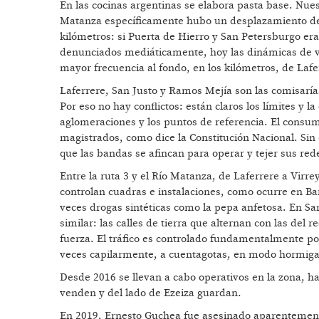
En las cocinas argentinas se elabora pasta base. Nues
Matanza específicamente hubo un desplazamiento de l
kilómetros: si Puerta de Hierro y San Petersburgo era
denunciados mediáticamente, hoy las dinámicas de viol
mayor frecuencia al fondo, en los kilómetros, de Lafer
Laferrere, San Justo y Ramos Mejía son las comisaría
Por eso no hay conflictos: están claros los límites y la
aglomeraciones y los puntos de referencia. El consumo
magistrados, como dice la Constitución Nacional. Sin 
que las bandas se afincan para operar y tejer sus red
Entre la ruta 3 y el Río Matanza, de Laferrere a Vir
controlan cuadras e instalaciones, como ocurre en B
veces drogas sintéticas como la pepa anfetosa. En S
similar: las calles de tierra que alternan con las del 
fuerza. El tráfico es controlado fundamentalmente po
veces capilarmente, a cuentagotas, en modo hormiga
Desde 2016 se llevan a cabo operativos en la zona, ha
venden y del lado de Ezeiza guardan.
En 2019, Ernesto Guchea fue asesinado aparentemente