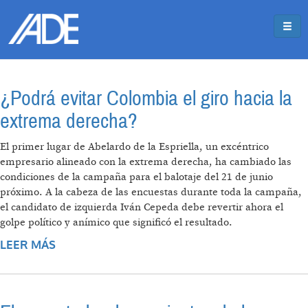
Pasar al contenido principal
Jump to main content
¿Podrá evitar Colombia el giro hacia la
extrema derecha?
El primer lugar de Abelardo de la Espriella, un excéntrico
empresario alineado con la extrema derecha, ha cambiado las
condiciones de la campaña para el balotaje del 21 de junio
próximo. A la cabeza de las encuestas durante toda la campaña,
el candidato de izquierda Iván Cepeda debe revertir ahora el
golpe político y anímico que significó el resultado.
LEER MÁS
SOBRE ¿PODRÁ EVITAR COLOMBIA EL GIRO
HACIA LA EXTREMA DERECHA?