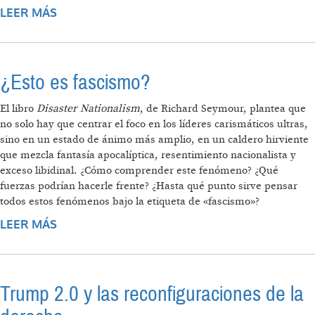
LEER MÁS
SOBRE CHARLA-PANEL: LAS FORMAS DEL
FASCISMO Y LA EXTREMA DERECHA EN LA
ACTUALIDAD
¿Esto es fascismo?
El libro
Disaster Nationalism
, de Richard Seymour, plantea que
no solo hay que centrar el foco en los líderes carismáticos ultras,
sino en un estado de ánimo más amplio, en un caldero hirviente
que mezcla fantasía apocalíptica, resentimiento nacionalista y
exceso libidinal. ¿Cómo comprender este fenómeno? ¿Qué
fuerzas podrían hacerle frente? ¿Hasta qué punto sirve pensar
todos estos fenómenos bajo la etiqueta de «fascismo»?
LEER MÁS
SOBRE ¿ESTO ES FASCISMO?
Trump 2.0 y las reconfiguraciones de la