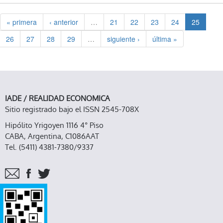
« primera
‹ anterior
…
21
22
23
24
25
26
27
28
29
…
siguiente ›
última »
IADE / REALIDAD ECONOMICA
Sitio registrado bajo el ISSN 2545-708X
Hipólito Yrigoyen 1116 4° Piso
CABA, Argentina, C1086AAT
Tel. (5411) 4381-7380/9337