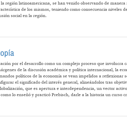
ia la región latinoamericana, se han venido observando de manera
 característica de los mismos, teniendo como consecuencia niveles
sión social en la región.
NCIPAL CARACTERÍSTICA DE LOS FLUJOS DE IED EN AM
topía
dicación por el desarrollo como un complejo proceso que involucra 
rgenes de la discusión académica y política internacional, la eco
andos políticos de la economía se vean impelidos a reflexionar so
igurar el significado del interés general, alineándolos tras objeti
globalización, que es apertura e interdependencia, un vector activ
como lo enseñó y practicó Prebisch, darle a la historia un curso c
Y: IDEA Y UTOPÍA