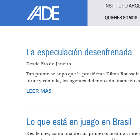
Pasar al contenido principal
Jump to main content
INSTITUTO ARG
QUIENES SOMOS
La especulación desenfrenada
Desde Río de Janeiro
Tan pronto se supo que la presidenta Dilma Rousseff 
firme y cómoda, los agentes del mercado financiero s
LEER MÁS
SOBRE LA ESPECULACIÓN DESEN
Lo que está en juego en Brasil
Desde que, como una de sus primeras posturas interna