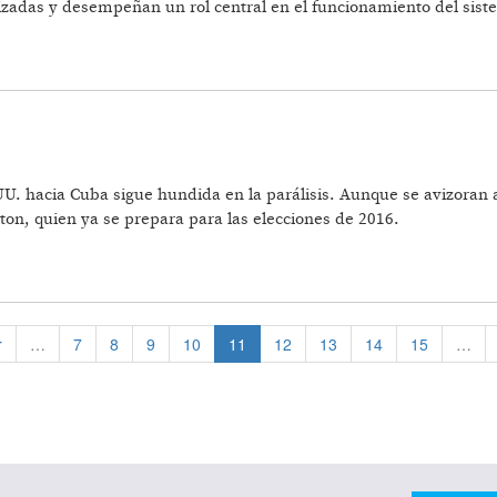
izadas y desempeñan un rol central en el funcionamiento del siste
.UU. hacia Cuba sigue hundida en la parálisis. Aunque se avizoran
ton, quien ya se prepara para las elecciones de 2016.
r
…
7
8
9
10
11
12
13
14
15
…