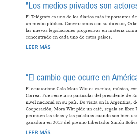
"Los medios privados son actores
El Telégrafo es uno de los diarios más importantes de 
un medio público. Conversamos con su director, Orla
las nuevas legislaciones progresivas en materia comu
concentrado en cada uno de estos países.
LEER MÁS
SOBRE "LOS MEDIOS PRIVADOS S
“El cambio que ocurre en América
El ecuatoriano Galo Mora Witt es escritor, músico, co
Correa. Fue secretario particular del presidente de Ec
nivel nacional en su país. De visita en la Argentina,
Cooperación, Mora Witt pide un café, regala su libro
permiten las ideas y las palabras cuando son bien us
ganadora en 2013 del premio Libertador Simón Bolívar
LEER MÁS
SOBRE “EL CAMBIO QUE OCURRE 