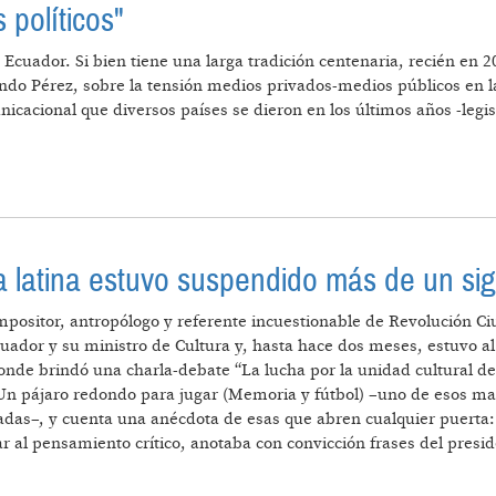
 políticos"
Ecuador. Si bien tiene una larga tradición centenaria, recién en 2
ndo Pérez, sobre la tensión medios privados-medios públicos en l
nicacional que diversos países se dieron en los últimos años -leg
ON ACTORES POLÍTICOS"
 latina estuvo suspendido más de un sig
mpositor, antropólogo y referente incuestionable de Revolución Ciu
uador y su ministro de Cultura y, hasta hace dos meses, estuvo al 
 donde brindó una charla-debate “La lucha por la unidad cultural de
 Un pájaro redondo para jugar (Memoria y fútbol) –uno de esos ma
adas–, y cuenta una anécdota de esas que abren cualquier puerta:
 al pensamiento crítico, anotaba con convicción frases del presid
EN AMÉRICA LATINA ESTUVO SUSPENDIDO MÁS DE UN 