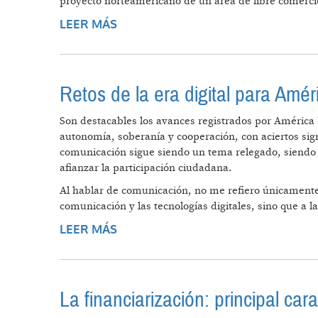
proyecto norteamericano de un área de libre comercio
LEER MÁS
SOBRE LO QUE ESTÁ EN JUEGO EN
Retos de la era digital para Amér
Son destacables los avances registrados por América L
autonomía, soberanía y cooperación, con aciertos sign
comunicación sigue siendo un tema relegado, siendo q
afianzar la participación ciudadana.
Al hablar de comunicación, no me refiero únicamente 
comunicación y las tecnologías digitales, sino que a 
LEER MÁS
SOBRE RETOS DE LA ERA DIGITAL 
La financiarización: principal car