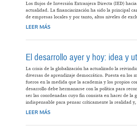
Los flujos de Inversión Extranjera Directa (IED) hac
actualidad. La financiarización ha sido la principal
de empresas locales y por tanto, altos niveles de exclu
LEER MÁS
SOBRE LA FINANCIARIZACIÓN: PRI
El desarrollo ayer y hoy: idea y u
La crisis de la globalización ha actualizado la reivin
diversas de aprendizaje democrático. Puesta en los má
fueros en la medida que la academia y los propios com
desarrollo debe hermanarse con la política para reconf
ser las coordenadas cuyo fin consista en hacer de la 
indispensable para pensar críticamente la realidad y, 
LEER MÁS
SOBRE EL DESARROLLO AYER Y HO