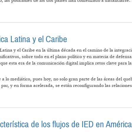
, las posiciones de los dos países han comenzado a distanciarse.
 BRASIL
ica Latina y el Caribe
atina y el Caribe en la última década en el camino de la integrac
ificativos, sobre todo en el plano político y en materia de defensa
ue esta era de la comunicación digital implica retos clave para 
a lo mediático, pues hoy, no solo gran parte de las áreas del qu
la par, y en forma acelerada, se están reconfigurando las relacion
PARA AMÉRICA LATINA Y EL CARIBE
acterística de los flujos de IED en América