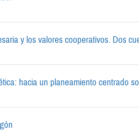
UMANO EN EL TRÁNSITO DEL LIBERALISMO AL NEOLIB
S BIDET
aria y los valores cooperativos. Dos cue
AL EMPRESARIA Y LOS VALORES COOPERATIVOS. DOS
ética: hacia un planeamiento centrado sob
TIÓN ENERGÉTICA: HACIA UN PLANEAMIENTO CENTRADO
agón
 CERRO DRAGÓN