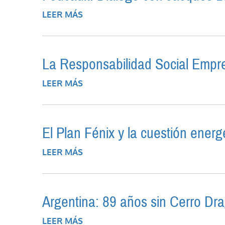
LEER MÁS
SOBRE LA TEORÍA DEL CAPITAL H
FOUCAULT. DIÁLOGO CON JACQUE
La Responsabilidad Social Empres
LEER MÁS
SOBRE LA RESPONSABILIDAD SOCI
El Plan Fénix y la cuestión energ
LEER MÁS
SOBRE EL PLAN FÉNIX Y LA CUES
Argentina: 89 años sin Cerro Dr
LEER MÁS
SOBRE ARGENTINA: 89 AÑOS SIN