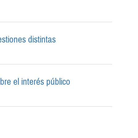
ERALISMO: POR UNA ARTICULACIÓN MARX-
stiones distintas
 CUESTIONES DISTINTAS
re el interés público
 SOBRE EL INTERÉS PÚBLICO