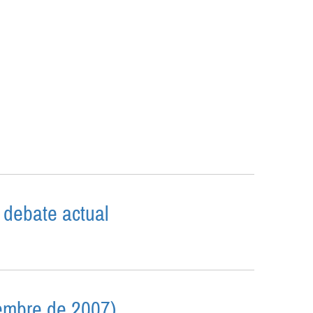
l debate actual
ARA EL DEBATE ACTUAL
iembre de 2007)