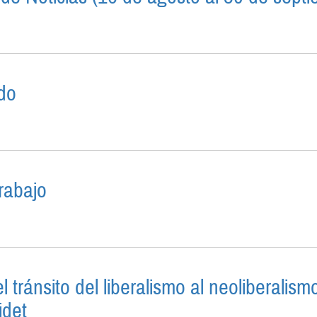
5 DÍAS DE NOTICIAS (16 DE AGOSTO AL 30 DE SEPTIEM
ado
O DEL MERCADO
trabajo
CIONAL DEL TRABAJO
 tránsito del liberalismo al neoliberalism
idet