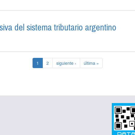
va del sistema tributario argentino
MA PROGRESIVA DEL SISTEMA TRIBUTARIO ARGENTI
1
2
siguiente ›
última »