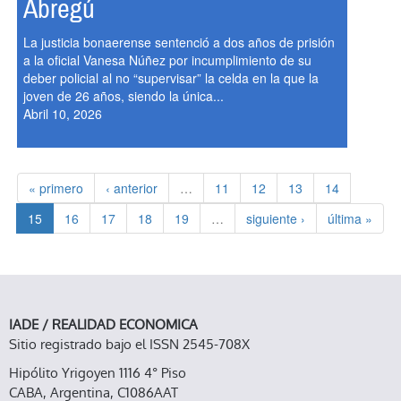
Abregú
La justicia bonaerense sentenció a dos años de prisión
a la oficial Vanesa Núñez por incumplimiento de su
deber policial al no “supervisar” la celda en la que la
joven de 26 años, siendo la única...
Abril 10, 2026
« primero
‹ anterior
…
11
12
13
14
15
16
17
18
19
…
siguiente ›
última »
IADE / REALIDAD ECONOMICA
Sitio registrado bajo el ISSN 2545-708X
Hipólito Yrigoyen 1116 4° Piso
CABA, Argentina, C1086AAT