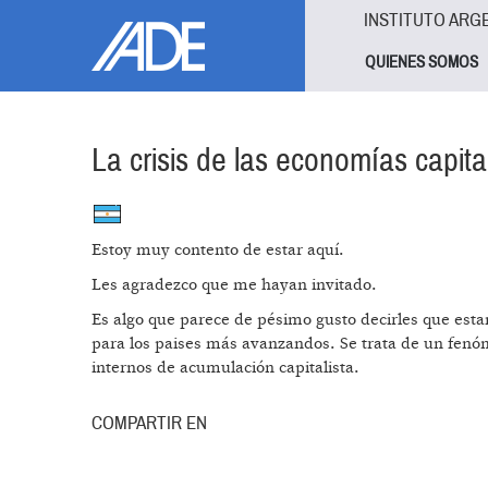
Pasar al contenido principal
Jump to main content
INSTITUTO ARG
QUIENES SOMOS
La crisis de las economías capita
Estoy muy contento de estar aquí.
Les agradezco que me hayan invitado.
Es algo que parece de pésimo gusto decirles que esta
para los paises más avanzandos. Se trata de un fenó
internos de acumulación capitalista.
COMPARTIR EN