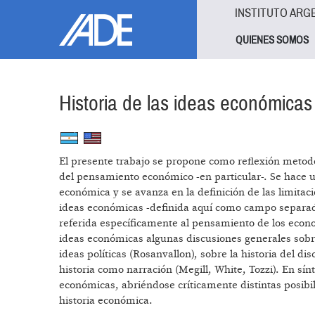
Pasar al contenido principal
Jump to main content
INSTITUTO ARG
QUIENES SOMOS
Historia de las ideas económicas
El presente trabajo se propone como reflexión metodoló
del pensamiento económico -en particular-. Se hace un
económica y se avanza en la definición de las limitac
ideas económicas -definida aquí como campo separado
referida específicamente al pensamiento de los economi
ideas económicas algunas discusiones generales sobre la
ideas políticas (Rosanvallon), sobre la historia del 
historia como narración (Megill, White, Tozzi). En sín
económicas, abriéndose críticamente distintas posibi
historia económica.