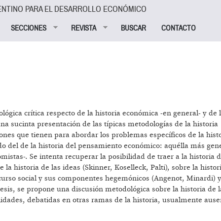
ENTINO PARA EL DESARROLLO ECONÓMICO
SECCIONES
REVISTA
BUSCAR
CONTACTO
gica crítica respecto de la historia económica -en general- y de l
a sucinta presentación de las típicas metodologías de la historia
iones que tienen para abordar los problemas específicos de la histo
 del de la historia del pensamiento económico: aquélla más gene
stas-. Se intenta recuperar la posibilidad de traer a la historia d
 historia de las ideas (Skinner, Koselleck, Palti), sobre la histor
discurso social y sus componentes hegemónicos (Angenot, Minardi) y
tesis, se propone una discusión metodológica sobre la historia de l
lidades, debatidas en otras ramas de la historia, usualmente ause